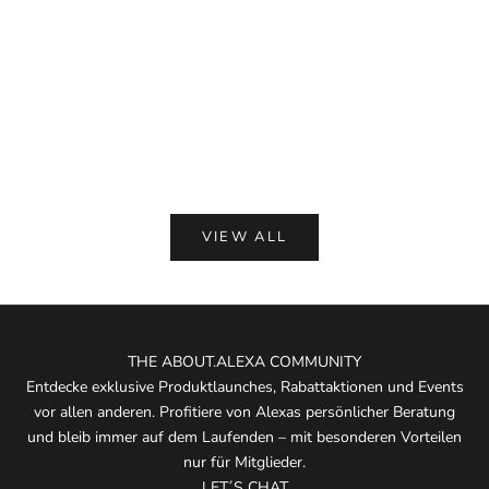
Optionen auswählen
In den Warenkorb
PNTS
LII
PNTS 00_Made By Michi, Hellblau, Denim
Liis BO, Eau
Angebot
Angeb
€ 229,00
€ 175
(5.0)
VIEW ALL
THE ABOUT.ALEXA COMMUNITY
Entdecke exklusive Produktlaunches, Rabattaktionen und Events
vor allen anderen. Profitiere von Alexas persönlicher Beratung
und bleib immer auf dem Laufenden – mit besonderen Vorteilen
nur für Mitglieder.
LET´S CHAT