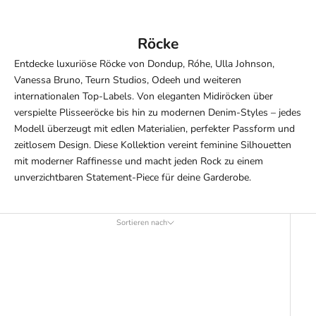
Röcke
Entdecke luxuriöse Röcke von Dondup, Róhe, Ulla Johnson,
Vanessa Bruno, Teurn Studios, Odeeh und weiteren
internationalen Top-Labels. Von eleganten Midiröcken über
verspielte Plisseeröcke bis hin zu modernen Denim-Styles – jedes
Modell überzeugt mit edlen Materialien, perfekter Passform und
zeitlosem Design. Diese Kollektion vereint feminine Silhouetten
mit moderner Raffinesse und macht jeden Rock zu einem
unverzichtbaren Statement-Piece für deine Garderobe.
Sortieren nach
Sortieren nach
Ausgewählt
Am relevantesten
meistverkauft