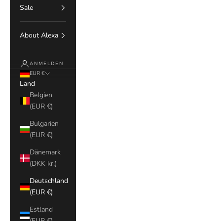
Sale
About Alexa
ANMELDEN
EUR €
Land
Belgien
(EUR €)
Bulgarien
(EUR €)
Dänemark
(DKK kr.)
Deutschland
(EUR €)
Estland
(EUR €)