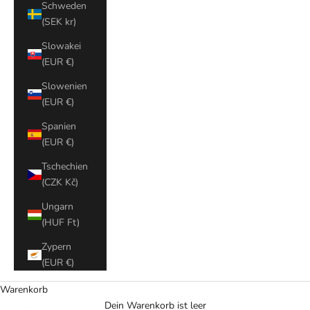
Schweden
(SEK kr)
Slowakei
(EUR €)
Slowenien
(EUR €)
Spanien
(EUR €)
Tschechien
(CZK Kč)
Ungarn
(HUF Ft)
Zypern
(EUR €)
Warenkorb
Dein Warenkorb ist leer