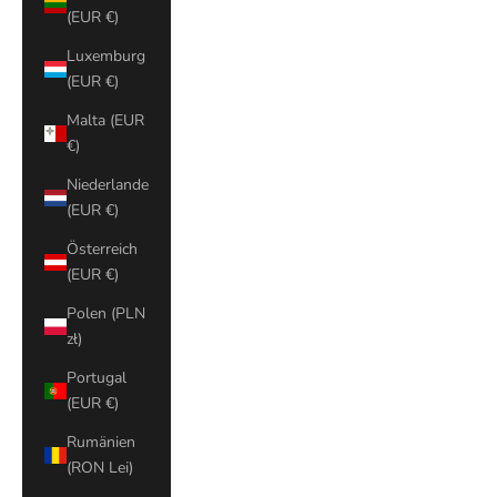
(EUR €)
Luxemburg
(EUR €)
Malta (EUR
€)
Niederlande
(EUR €)
Österreich
(EUR €)
Polen (PLN
zł)
Portugal
(EUR €)
Rumänien
(RON Lei)