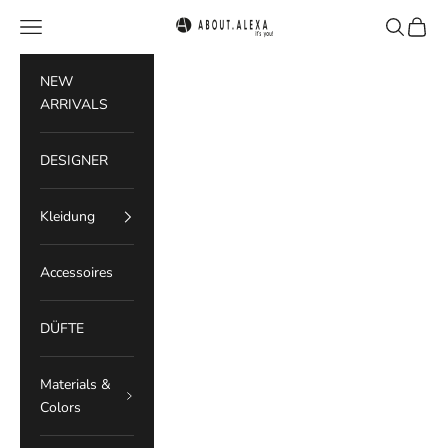
Zum Inhalt springen
Menü
Suchen
Waren
ABOUT.ALEXA
NEW
ARRIVALS
DESIGNER
Kleidung
Accessoires
DÜFTE
Materials &
Colors