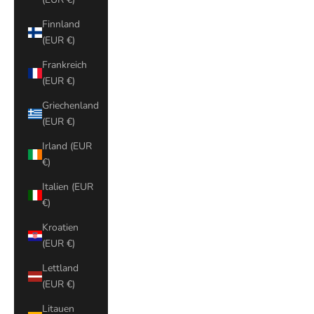
Finnland
(EUR €)
Frankreich
(EUR €)
Griechenland
(EUR €)
Irland (EUR
€)
Italien (EUR
€)
Kroatien
(EUR €)
Lettland
(EUR €)
Litauen