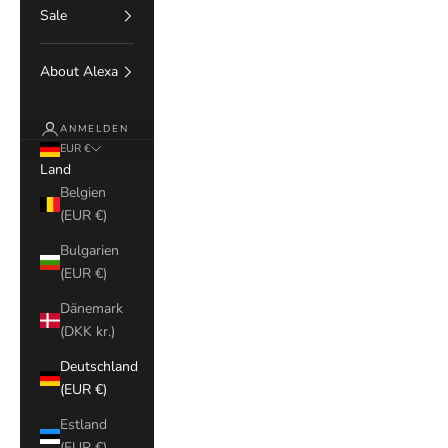
Sale
About Alexa
ANMELDEN
EUR €
Land
Belgien
(EUR €)
Bulgarien
(EUR €)
Dänemark
(DKK kr.)
Deutschland
(EUR €)
Estland
(EUR €)