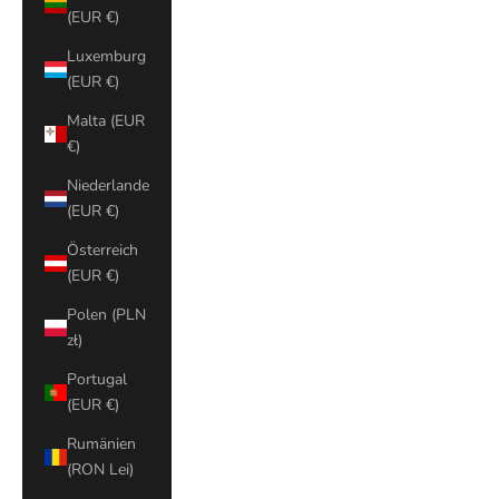
(EUR €)
Luxemburg
(EUR €)
Malta (EUR
€)
Niederlande
(EUR €)
Österreich
(EUR €)
Polen (PLN
zł)
Portugal
(EUR €)
Rumänien
(RON Lei)