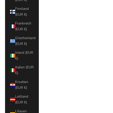
Finnland
(EUR €)
Frankreich
(EUR €)
Griechenland
(EUR €)
Irland (EUR
€)
Italien (EUR
€)
Kroatien
(EUR €)
Lettland
(EUR €)
Litauen