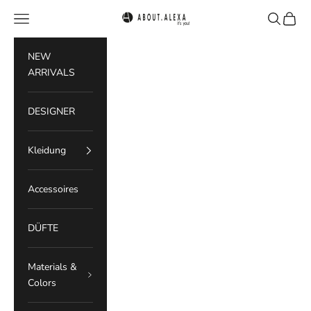
Zum Inhalt springen
Menü
Suchen
Waren
ABOUT.ALEXA
NEW
ARRIVALS
DESIGNER
Kleidung
Accessoires
DÜFTE
Materials &
Colors