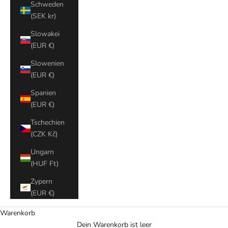
Schweden
(SEK kr)
Slowakei
(EUR €)
Slowenien
(EUR €)
Spanien
(EUR €)
Tschechien
(CZK Kč)
Ungarn
(HUF Ft)
Zypern
(EUR €)
Warenkorb
Dein Warenkorb ist leer