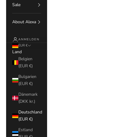
Sale
About Alexa
ANMELDEN
EUR €
Land
Belgien
(EUR €)
Bulgarien
(EUR €)
Dänemark
(DKK kr.)
Deutschland
(EUR €)
Estland
(EUR €)