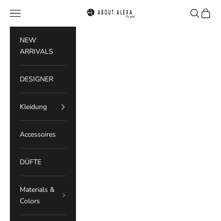
Zum Inhalt springen
Menü
Suchen
Waren
ABOUT.ALEXA
NEW
ARRIVALS
DESIGNER
Kleidung
Accessoires
DÜFTE
Materials &
Colors