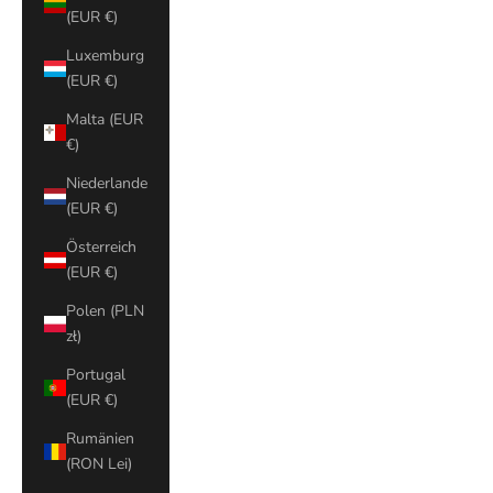
(EUR €)
Luxemburg
(EUR €)
Malta (EUR
€)
Niederlande
(EUR €)
Österreich
(EUR €)
Polen (PLN
zł)
Portugal
(EUR €)
Rumänien
(RON Lei)