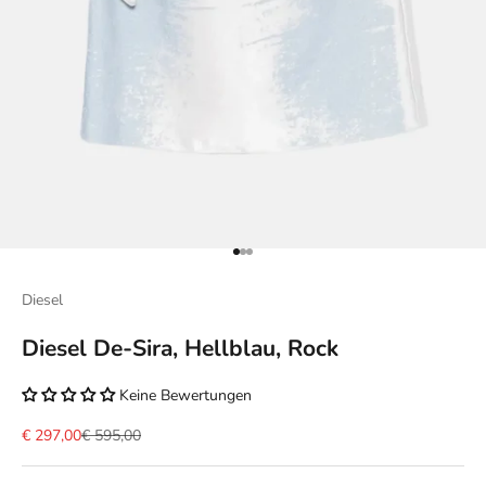
Gehe zu Element 1
Gehe zu Element 2
Gehe zu Element 3
Diesel
Diesel De-Sira, Hellblau, Rock
Keine Bewertungen
Angebot
Regulärer Preis
€ 297,00
€ 595,00