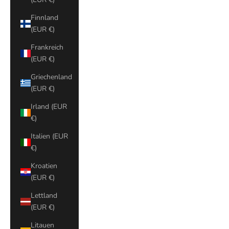
Finnland
(EUR €)
Frankreich
(EUR €)
Griechenland
(EUR €)
Irland (EUR
€)
Italien (EUR
€)
Kroatien
(EUR €)
Lettland
(EUR €)
Litauen