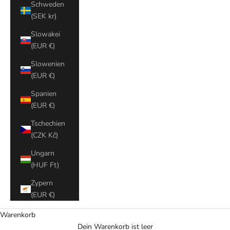
Schweden
(SEK kr)
Slowakei
(EUR €)
Slowenien
(EUR €)
Spanien
(EUR €)
Tschechien
(CZK Kč)
Ungarn
(HUF Ft)
Zypern
(EUR €)
Warenkorb
Dein Warenkorb ist leer