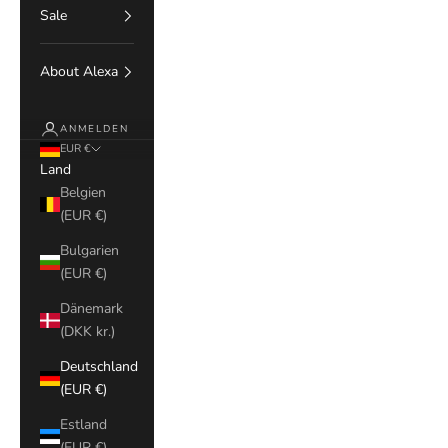
Sale
About Alexa
ANMELDEN
EUR €
Land
Belgien
(EUR €)
Bulgarien
(EUR €)
Dänemark
(DKK kr.)
Deutschland
(EUR €)
Estland
(EUR €)