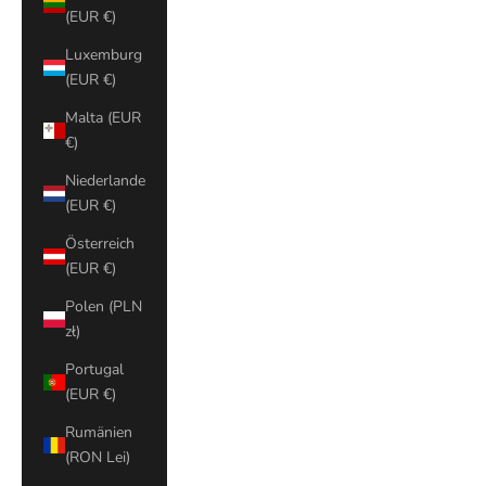
(EUR €)
Luxemburg
(EUR €)
Malta (EUR
€)
Niederlande
(EUR €)
Österreich
(EUR €)
Polen (PLN
zł)
Portugal
(EUR €)
Rumänien
(RON Lei)