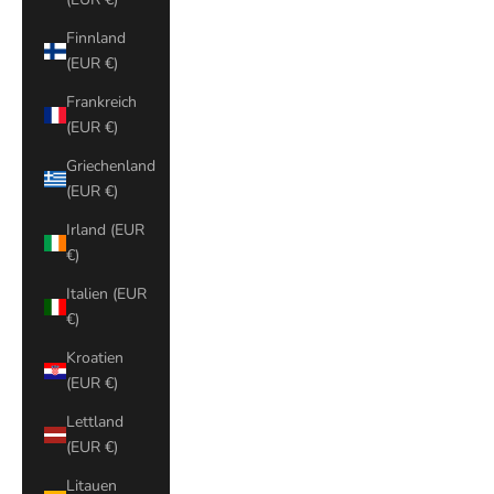
Finnland
(EUR €)
Frankreich
(EUR €)
Griechenland
(EUR €)
Irland (EUR
€)
Italien (EUR
€)
Kroatien
(EUR €)
Lettland
(EUR €)
Litauen