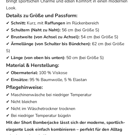
bringt sportlichen Charme und edlen Komfort in einen modernen
Look.
Details zu Größe und Passform:
✔
Schnitt:
Kurz, mit
Raffungen
im Rückenbereich
✔
Schultern (Naht zu Naht):
56 cm (bei Größe S)
✔
Brustweite (von Achsel zu Achsel):
54 cm (bei Größe S)
✔
Ärmellänge (von Schulter bis Bündchen):
62 cm (bei Größe
S)
✔
Länge (von oben bis unten):
50 cm (bei Größe S)
Material & Herstellung:
✔
Obermaterial:
100 % Viskose
✔
Einsätze:
95 % Baumwolle, 5 % Elastan
Pflegehinweise:
✔ Maschinenwäsche bei niedriger Temperatur
✔ Nicht bleichen
✔ Nicht im Wäschetrockner trocknen
✔ Bei niedriger Temperatur bügeln
Mit der Short Bomberjacke lässt sich der moderne, sportlich-
elegante Look einfach kombinieren – perfekt für den Alltag