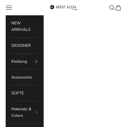
Zum Inhalt springen
Menü
Suchen
Waren
ABOUT.ALEXA
NEW
ARRIVALS
DESIGNER
Kleidung
Accessoires
DÜFTE
Materials &
Colors