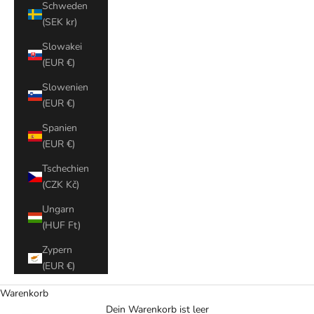
Schweden
(SEK kr)
Slowakei
(EUR €)
Slowenien
(EUR €)
Spanien
(EUR €)
Tschechien
(CZK Kč)
Ungarn
(HUF Ft)
Zypern
(EUR €)
Warenkorb
Dein Warenkorb ist leer