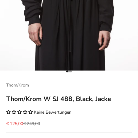
Gehe zu Element 1
Gehe zu Element 2
Gehe zu Element 3
Thom/Krom
Thom/Krom W SJ 488, Black, Jacke
Keine Bewertungen
Angebot
Regulärer Preis
€ 125,00
€ 249,00