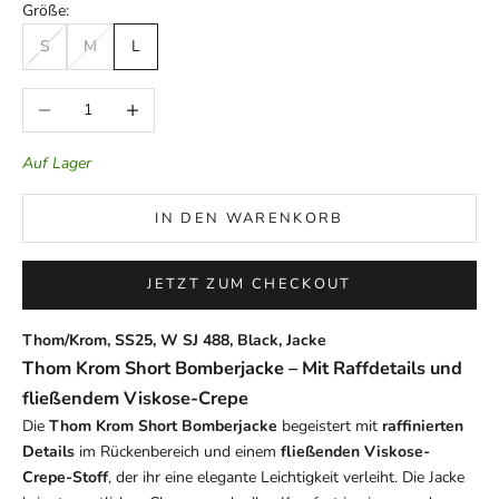
Größe:
S
M
L
Anzahl verringern
Anzahl erhöhen
Auf Lager
IN DEN WARENKORB
JETZT ZUM CHECKOUT
Thom/Krom, SS25, W SJ 488, Black, Jacke
Thom Krom Short Bomberjacke – Mit Raffdetails und
fließendem Viskose-Crepe
Die
Thom Krom Short Bomberjacke
begeistert mit
raffinierten
Details
im Rückenbereich und einem
fließenden Viskose-
Crepe-Stoff
, der ihr eine elegante Leichtigkeit verleiht. Die Jacke