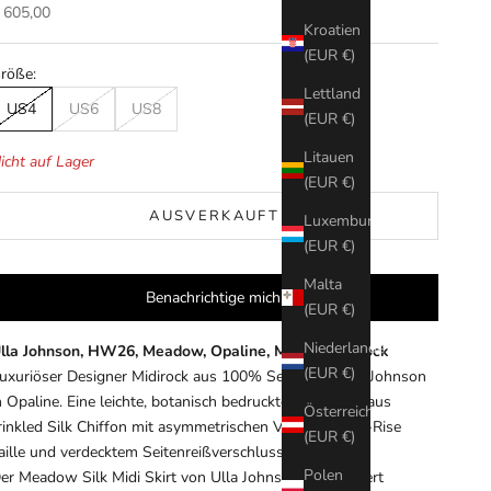
ngebot
 605,00
Kroatien
(EUR €)
röße:
Lettland
US4
US6
US8
(EUR €)
Litauen
icht auf Lager
(EUR €)
AUSVERKAUFT
Luxemburg
(EUR €)
Malta
Benachrichtige mich.
(EUR €)
Niederlande
lla Johnson, HW26, Meadow, Opaline, Midi Seidenrock
(EUR €)
uxuriöser Designer Midirock aus 100% Seide von Ulla Johnson
n Opaline. Eine leichte, botanisch bedruckte Silhouette aus
Österreich
rinkled Silk Chiffon mit asymmetrischen Volants, High-Rise
(EUR €)
aille und verdecktem Seitenreißverschluss.
Polen
er Meadow Silk Midi Skirt von Ulla Johnson interpretiert