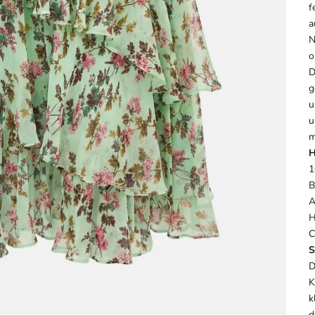
f
a
N
o
D
g
u
u
m
H
1
B
A
H
C
S
D
K
k
d