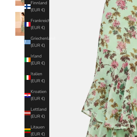
Finnland
(EUR €)
Frankreich
(EUR €)
Griechenland
(EUR €)
Irland
(EUR €)
Italien
(EUR €)
Kroatien
(EUR €)
Lettland
(EUR €)
Litauen
(EUR €)