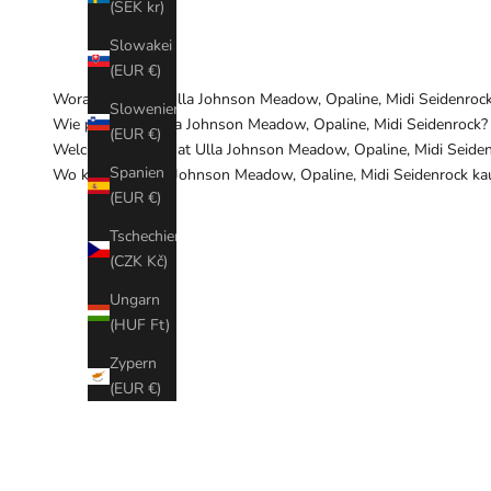
(SEK kr)
Slowakei
(EUR €)
Woraus besteht Ulla Johnson Meadow, Opaline, Midi Seidenroc
Slowenien
Wie pflege ich Ulla Johnson Meadow, Opaline, Midi Seidenrock?
(EUR €)
Welchen Schnitt hat Ulla Johnson Meadow, Opaline, Midi Seide
Spanien
Wo kann ich Ulla Johnson Meadow, Opaline, Midi Seidenrock ka
(EUR €)
Tschechien
(CZK Kč)
Ungarn
(HUF Ft)
Zypern
(EUR €)