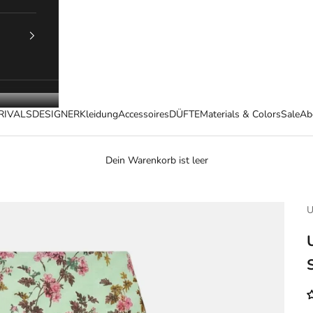
RIVALS
DESIGNER
Kleidung
Accessoires
DÜFTE
Materials & Colors
Sale
Ab
Dein Warenkorb ist leer
U