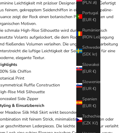
(PLN zł)
eminine Leichtigkeit mit präziser Designer-Sensibilität. Gefertigt
us feinem, gekrepptem Seidenchiffon in einer soften Opaline-
Portugal
uance zeigt der Rock einen botanischen Print mit floralen und
(EUR €)
rganischen Motiven.
Rumänien
ie schmale High-Rise Silhouette wird durch asymmetrisch
(RON Lei)
esetzte Volants aufgelockert, die dem Rock subtile Bewegung
nd fließendes Volumen verleihen. Die ungefütterte Verarbeitung
Schweden
nterstreicht die luftige Leichtigkeit der Seide und sorgt für eine
(SEK kr)
oderne, elegante Textur.
ighlights
Slowakei
00% Silk Chiffon
(EUR €)
otanical Print
Slowenien
symmetrical Ruffle Construction
(EUR €)
igh-Rise Midi Silhouette
oncealed Side Zipper
Spanien
tyling & Einsatzbereich
(EUR €)
er Meadow Silk Midi Skirt wirkt besonders modern in
Tschechien
ombination mit feinem Strick, minimalistischen Sandalen oder
(CZK Kč)
lar geschnittenen Lederpieces. Die leichte Seidenstruktur verleiht
em Look eine ruhige Eleganz zwischen Contemporary Luxury