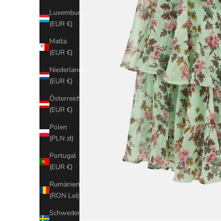
Luxemburg
(EUR €)
Malta
(EUR €)
Niederlande
(EUR €)
Österreich
(EUR €)
Polen
(PLN zł)
Portugal
(EUR €)
Rumänien
(RON Lei)
Schweden