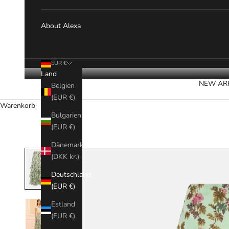
About Alexa
EUR €
Land
NEW AR
Belgien
(EUR €)
Warenkorb
Bulgarien
(EUR €)
Dänemark
(DKK kr.)
Deutschland
(EUR €)
Estland
(EUR €)