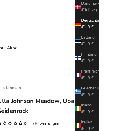
Dänemark
(DKK kr.)
Deutschland
(EUR €)
Estland
(EUR €)
out Alexa
Finnland
(EUR €)
Frankreich
(EUR €)
lla Johnson
Griechenland
(EUR €)
Ulla Johnson Meadow, Opaline, Midi
Irland
Seidenrock
(EUR €)
Italien
Keine Bewertungen
(EUR €)