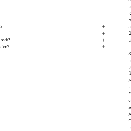
u
I
r
k?
o
Ü
nrock?
U
ufen?
L
S
m
u
Ü
A
F
F
v
z
A
O
I