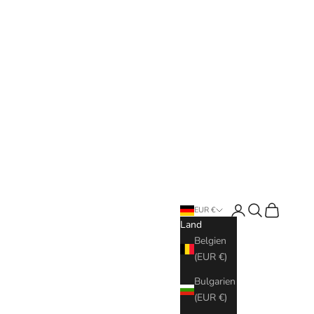
Anmelden
Suchen
Warenkorb
EUR €
Land
Belgien
(EUR €)
Bulgarien
(EUR €)