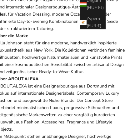
Ungarn
nd internationaler Designerboutique-Ästhetik.
(HUF Ft)
deal für Vacation Dressing, moderne Occasion Looks oder
Zypern
affinierte Day-to-Evening Kombinationen mit Kaschmir, Seide
(EUR €)
der strukturiertem Tailoring.
ber die Marke
lla Johnson steht für eine moderne, handwerklich inspirierte
uxusästhetik aus New York. Die Kollektionen verbinden feminine
ilhouetten, hochwertige Naturmaterialien und kunstvolle Prints
it einer kosmopolitischen Sensibilität zwischen artisanal Design
nd zeitgenössischer Ready-to-Wear-Kultur.
ber ABOUT.ALEXA
BOUT.ALEXA ist eine Designerboutique aus Dortmund mit
okus auf internationale Designerlabels, Contemporary Luxury
ashion und ausgewählte Niche Brands. Der Concept Store
erbindet minimalistischen Luxus, progressive Silhouetten und
eitgenössische Markenwelten zu einer sorgfältig kuratierten
uswahl aus Fashion, Accessoires, Fragrance und Lifestyle
bjects.
m Mittelpunkt stehen unabhängige Designer, hochwertige