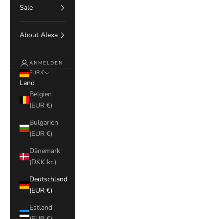
Sale
About Alexa
ANMELDEN
EUR €
Land
Belgien
(EUR €)
Bulgarien
(EUR €)
Dänemark
(DKK kr.)
Deutschland
(EUR €)
Estland
(EUR €)