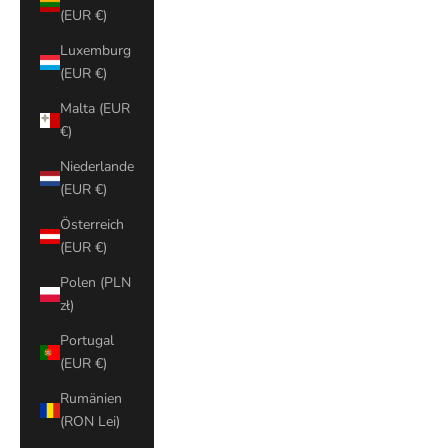
(EUR €)
Luxemburg
(EUR €)
Malta (EUR
€)
Niederlande
(EUR €)
Österreich
(EUR €)
Polen (PLN
zł)
Portugal
(EUR €)
Rumänien
(RON Lei)