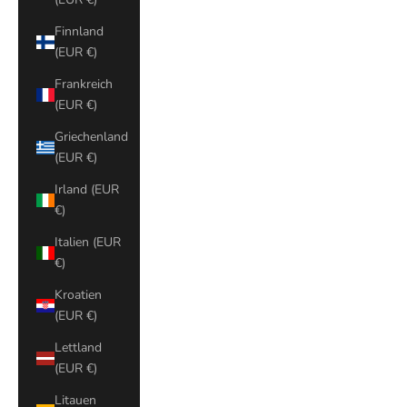
Finnland
(EUR €)
Frankreich
(EUR €)
Griechenland
(EUR €)
Irland (EUR
€)
Italien (EUR
€)
Kroatien
(EUR €)
Lettland
(EUR €)
Litauen