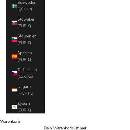
Schweden
(SEK kr)
Slowakei
(EUR €)
Slowenien
(EUR €)
Spanien
(EUR €)
Tschechien
(CZK Kč)
Ungarn
(HUF Ft)
Zypern
(EUR €)
Warenkorb
Dein Warenkorb ist leer