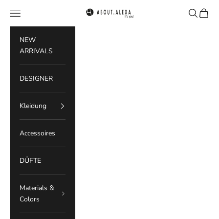
Zum Inhalt springen
Menü
Suchen
Waren
ABOUT.ALEXA
NEW
ARRIVALS
DESIGNER
Kleidung
Accessoires
DÜFTE
Materials &
Colors