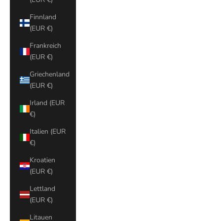
Finnland
(EUR €)
Frankreich
(EUR €)
Griechenland
(EUR €)
Irland (EUR
€)
Italien (EUR
€)
Kroatien
(EUR €)
Lettland
(EUR €)
Litauen