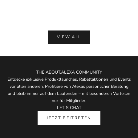
Angebot
Angeb
€ 229,00
€ 175
(5.0)
VIEW ALL
THE ABOUT.ALEXA COMMUNITY
Entdecke exklusive Produktlaunches, Rabattaktionen und Events
vor allen anderen. Profitiere von Alexas persönlicher Beratung
und bleib immer auf dem Laufenden – mit besonderen Vorteilen
nur für Mitglieder.
LET´S CHAT
JETZT BEITRETEN