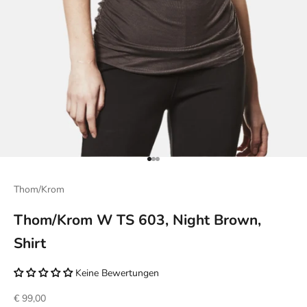
Gehe zu Element 1
Gehe zu Element 2
Gehe zu Element 3
Thom/Krom
Thom/Krom W TS 603, Night Brown,
Shirt
Keine Bewertungen
Angebot
€ 99,00