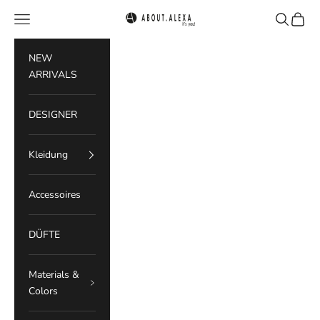
Zum Inhalt springen
Menü
Suchen
Waren
ABOUT.ALEXA
NEW
ARRIVALS
DESIGNER
Kleidung
Accessoires
DÜFTE
Materials &
Colors