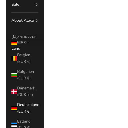
Sale
About Alexa
ANMELDEN
EUR €
Land
Belgien
(EUR €)
Bulgarien
(EUR €)
Dänemark
(DKK kr.)
Deutschland
(EUR €)
Estland
(EUR €)