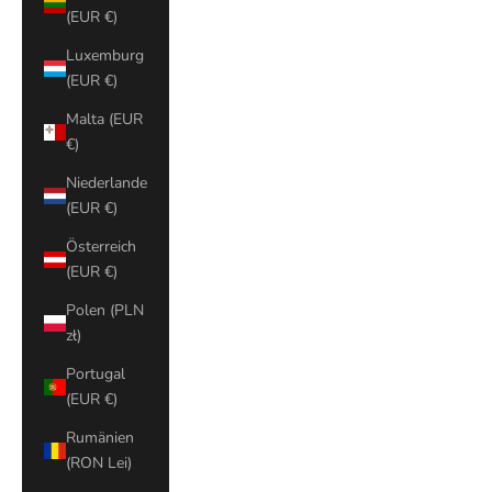
(EUR €)
Luxemburg
(EUR €)
Malta (EUR
€)
Niederlande
(EUR €)
Österreich
(EUR €)
Polen (PLN
zł)
Portugal
(EUR €)
Rumänien
(RON Lei)