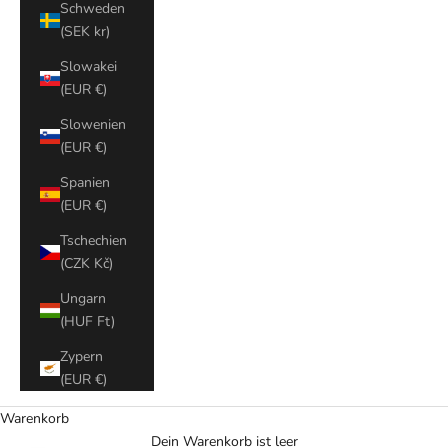
Schweden
(SEK kr)
Slowakei
(EUR €)
Slowenien
(EUR €)
Spanien
(EUR €)
Tschechien
(CZK Kč)
Ungarn
(HUF Ft)
Zypern
(EUR €)
Warenkorb
Dein Warenkorb ist leer