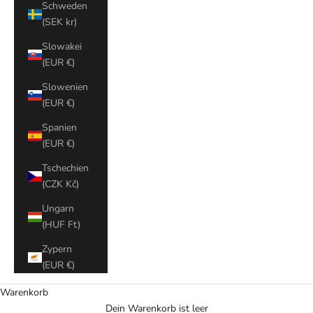
Schweden
(SEK kr)
Slowakei
(EUR €)
Slowenien
(EUR €)
Spanien
(EUR €)
Tschechien
(CZK Kč)
Ungarn
(HUF Ft)
Zypern
(EUR €)
Warenkorb
Dein Warenkorb ist leer