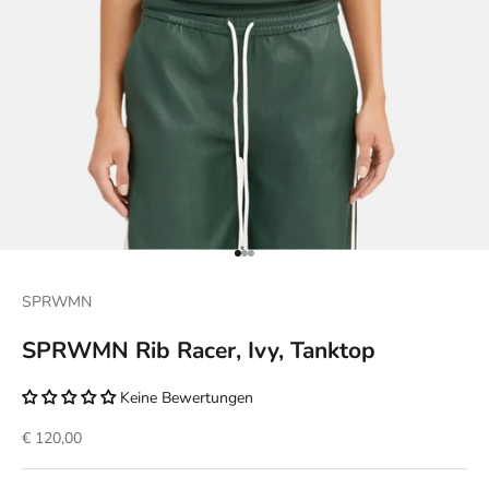
Gehe zu Element 1
Gehe zu Element 2
Gehe zu Element 3
SPRWMN
SPRWMN Rib Racer, Ivy, Tanktop
Keine Bewertungen
Angebot
€ 120,00