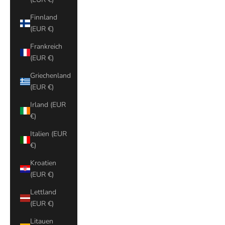
Finnland
(EUR €)
Frankreich
(EUR €)
Griechenland
(EUR €)
Irland (EUR
€)
Italien (EUR
€)
Kroatien
(EUR €)
Lettland
(EUR €)
Litauen