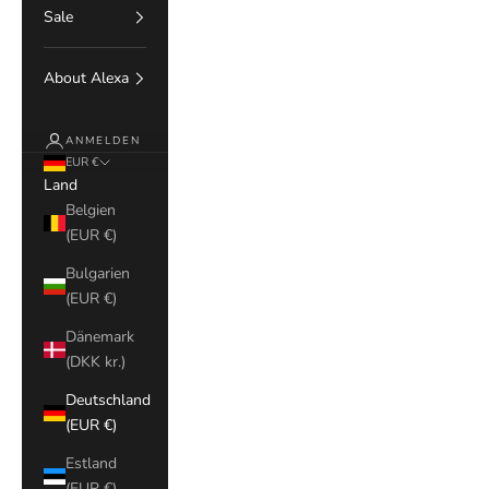
Sale
About Alexa
ANMELDEN
EUR €
Land
Belgien
(EUR €)
Bulgarien
(EUR €)
Dänemark
(DKK kr.)
Deutschland
(EUR €)
Estland
(EUR €)