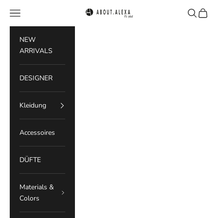
Zum Inhalt springen
Menü
Suchen
Waren
ABOUT.ALEXA
NEW
ARRIVALS
DESIGNER
Kleidung
Accessoires
DÜFTE
Materials &
Colors