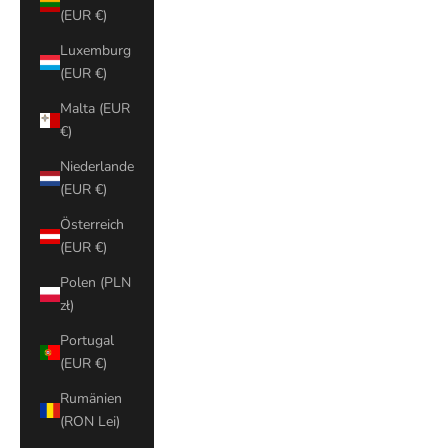
(EUR €)
Luxemburg
(EUR €)
Malta (EUR
€)
Niederlande
(EUR €)
Österreich
(EUR €)
Polen (PLN
zł)
Portugal
(EUR €)
Rumänien
(RON Lei)