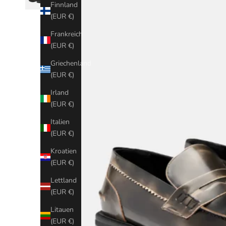
Finnland
(EUR €)
Frankreich
(EUR €)
Griechenland
(EUR €)
Irland
(EUR €)
Italien
(EUR €)
Kroatien
(EUR €)
Lettland
(EUR €)
Litauen
(EUR €)