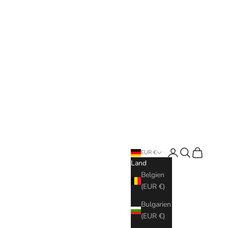
Anmelden
Suchen
Warenkorb
EUR €
Land
Belgien
(EUR €)
Bulgarien
(EUR €)