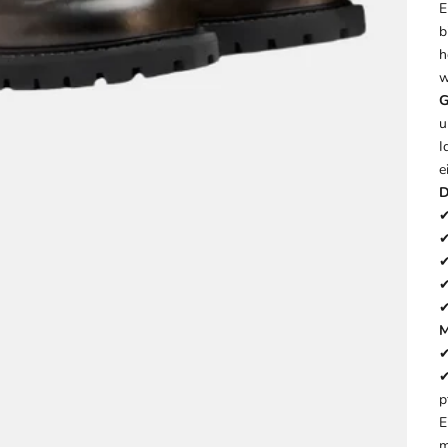
E
b
h
w
G
u
I
e
D
✔
✔
✔
✔
✔
M
✔
✔
p
E
m