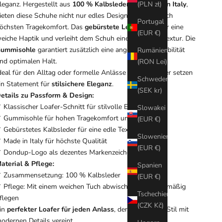
(PLN zł)
leganz. Hergestellt aus
100 % Kalbsleder
und
Made in Italy
,
ieten diese Schuhe nicht nur edles Design, sondern auch
Portugal
öchsten Tragekomfort. Das
gebürstete Leder
sorgt für eine
(EUR €)
eiche Haptik und verleiht dem Schuh eine raffinierte Textur. Die
ummisohle
garantiert zusätzlich eine angenehme Flexibilität
Rumänien
nd optimalen Halt.
(RON Lei)
deal für den Alltag oder formelle Anlässe – diese Loafer setzen
Schweden
in Statement für
stilsichere Eleganz
.
(SEK kr)
etails zu Passform & Design:
 Klassischer Loafer-Schnitt für stilvolle Eleganz
Slowakei
 Gummisohle für hohen Tragekomfort und Halt
(EUR €)
 Gebürstetes Kalbsleder für eine edle Textur
Slowenien
 Made in Italy für höchste Qualität
(EUR €)
 Dondup-Logo als dezentes Markenzeichen
aterial & Pflege:
Spanien
 Zusammensetzung: 100 % Kalbsleder
(EUR €)
 Pflege: Mit einem weichen Tuch abwischen und regelmäßig
Tschechien
flegen
(CZK Kč)
in
perfekter Loafer für jeden Anlass
, der klassischen Stil mit
odernen Details vereint.