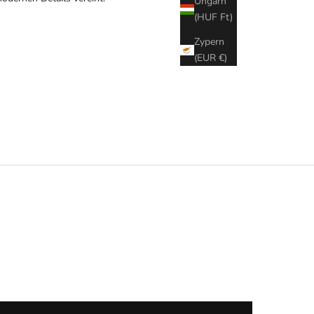
Ungarn
(HUF Ft)
Zypern
(EUR €)