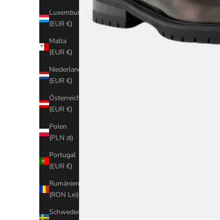
Luxemburg
(EUR €)
Malta
(EUR €)
Niederlande
(EUR €)
Österreich
(EUR €)
Polen
(PLN zł)
Portugal
(EUR €)
Rumänien
(RON Lei)
Schweden