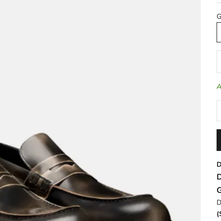
G
A
A
D
D
D
(