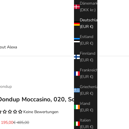
Dänemark
(DKK kr.)
Deutschland
(EUR €)
Estland
(EUR €)
out Alexa
Finnland
(EUR €)
Frankreich
(EUR €)
ondup
Griechenland
(EUR €)
Dondup Moccasino, 020, Schuhe
Irland
(EUR €)
Keine Bewertungen
Italien
ngebot
Regulärer Preis
 195,00
€ 485,00
(EUR €)