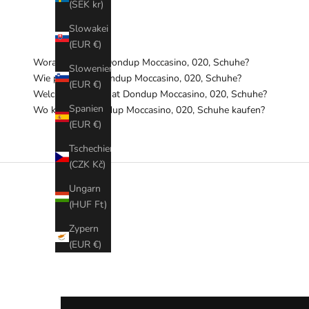
(SEK kr)
Slowakei
(EUR €)
Woraus besteht Dondup Moccasino, 020, Schuhe?
Slowenien
Wie pflege ich Dondup Moccasino, 020, Schuhe?
(EUR €)
Welchen Schnitt hat Dondup Moccasino, 020, Schuhe?
Spanien
Wo kann ich Dondup Moccasino, 020, Schuhe kaufen?
(EUR €)
Tschechien
(CZK Kč)
Ungarn
(HUF Ft)
Zypern
(EUR €)