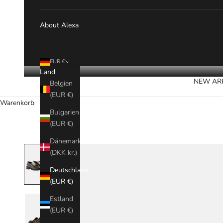
About Alexa
EUR €
Land
NEW AR
Belgien
(EUR €)
Warenkorb
Bulgarien
(EUR €)
Dänemark
(DKK kr.)
Deutschland
(EUR €)
Estland
(EUR €)