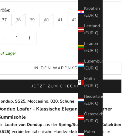
Kroatien
röße:
(EUR €)
37
38
39
40
41
42
Lettland
(EUR €)
nzahl verringern
Anzahl erhöhen
Litauen
(EUR €)
uf Lager
Luxemburg
IN DEN WARENKORB
(EUR €)
Malta
(EUR €)
JETZT ZUM CHECKOUT
Niederlande
ondup, SS25, Moccasino, 020, Schuhe
(EUR €)
ondup Loafer – Klassische Eleganz mit moderner
Österreich
Gummisohle
(EUR €)
ie
Loafer von Dondup
aus der
Spring/Summer 2025 Kollektion
Polen
SS25)
verbinden italienische Handwerkskunst mit zeitloser