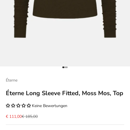
Gehe zu Element 1
Gehe zu Element 2
Gehe zu Element 3
Éterne
Éterne Long Sleeve Fitted, Moss Mos, Top
Keine Bewertungen
Angebot
Regulärer Preis
€ 111,00
€ 185,00