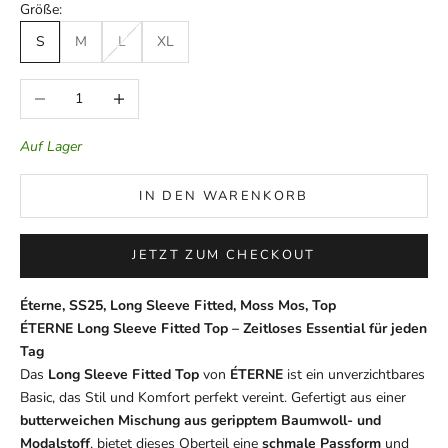
Größe:
S
M
L
XL
Anzahl verringern
Anzahl erhöhen
Auf Lager
IN DEN WARENKORB
JETZT ZUM CHECKOUT
Éterne, SS25, Long Sleeve Fitted, Moss Mos, Top
ÉTERNE Long Sleeve Fitted Top – Zeitloses Essential für jeden
Tag
Das
Long Sleeve Fitted Top
von
ÉTERNE
ist ein unverzichtbares
Basic, das Stil und Komfort perfekt vereint. Gefertigt aus einer
butterweichen Mischung aus geripptem Baumwoll- und
Modalstoff
, bietet dieses Oberteil eine
schmale Passform
und