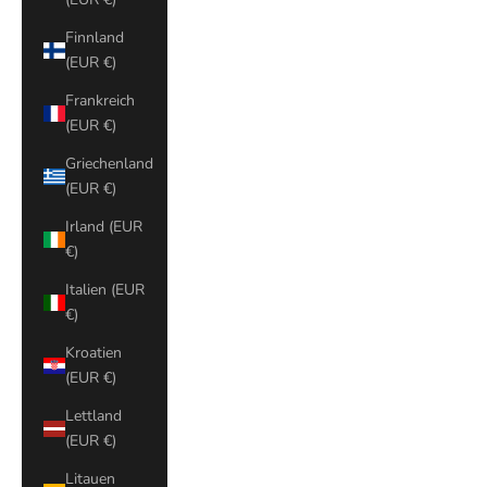
Finnland
(EUR €)
Frankreich
(EUR €)
Griechenland
(EUR €)
Irland (EUR
€)
Italien (EUR
€)
Kroatien
(EUR €)
Lettland
(EUR €)
Litauen