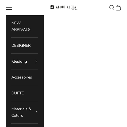
Zum Inhalt springen
Menü
Suchen
Waren
ABOUT.ALEXA
NEW
ARRIVALS
DESIGNER
Kleidung
Accessoires
DÜFTE
Materials &
Colors