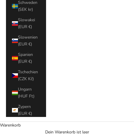
Schweden
(SEK kr)
Slowakei
(EUR €)
Slowenien
(EUR €)
Spanien
(EUR €)
Tschechien
(CZK Kč)
Ungarn
(HUF Ft)
Zypern
(EUR €)
Warenkorb
Dein Warenkorb ist leer