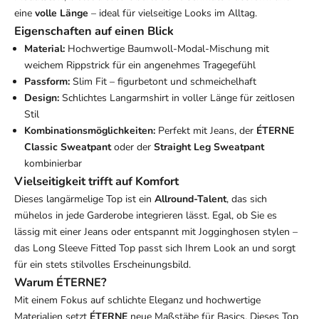
eine
volle Länge
– ideal für vielseitige Looks im Alltag.
Eigenschaften auf einen Blick
Material:
Hochwertige Baumwoll-Modal-Mischung mit
weichem Rippstrick für ein angenehmes Tragegefühl
Passform:
Slim Fit – figurbetont und schmeichelhaft
Design:
Schlichtes Langarmshirt in voller Länge für zeitlosen
Stil
Kombinationsmöglichkeiten:
Perfekt mit Jeans, der
ÉTERNE
Classic Sweatpant
oder der
Straight Leg Sweatpant
kombinierbar
Vielseitigkeit trifft auf Komfort
Dieses langärmelige Top ist ein
Allround-Talent
, das sich
mühelos in jede Garderobe integrieren lässt. Egal, ob Sie es
lässig mit einer Jeans oder entspannt mit Jogginghosen stylen –
das Long Sleeve Fitted Top passt sich Ihrem Look an und sorgt
für ein stets stilvolles Erscheinungsbild.
Warum ÉTERNE?
Mit einem Fokus auf schlichte Eleganz und hochwertige
Materialien setzt
ÉTERNE
neue Maßstäbe für Basics. Dieses Top