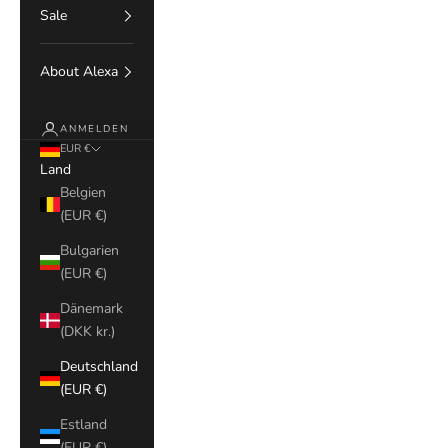
Sale
About Alexa
ANMELDEN
EUR €
Land
Belgien
(EUR €)
Bulgarien
(EUR €)
Dänemark
(DKK kr.)
Deutschland
(EUR €)
Estland
(EUR €)