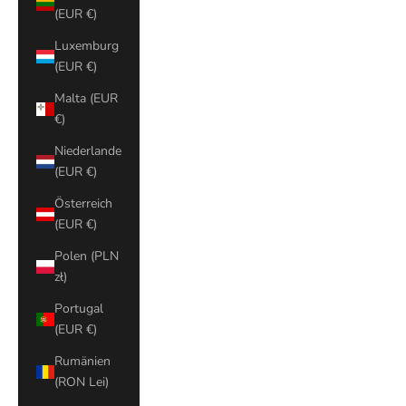
(EUR €)
Luxemburg
(EUR €)
Malta (EUR
€)
Niederlande
(EUR €)
Österreich
(EUR €)
Polen (PLN
zł)
Portugal
(EUR €)
Rumänien
(RON Lei)