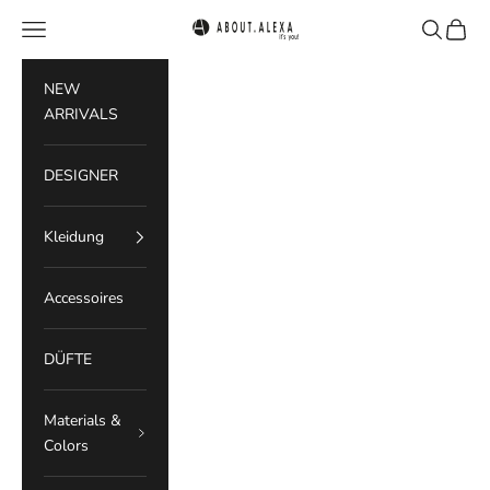
Zum Inhalt springen
Menü
Suchen
Waren
ABOUT.ALEXA
NEW
ARRIVALS
DESIGNER
Kleidung
Accessoires
DÜFTE
Materials &
Colors