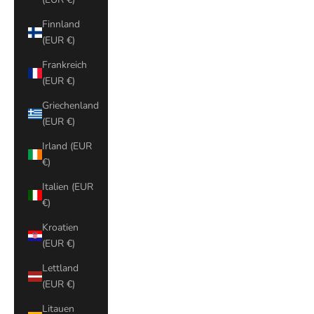
Finnland
(EUR €)
Frankreich
(EUR €)
Griechenland
(EUR €)
Irland (EUR
€)
Italien (EUR
€)
Kroatien
(EUR €)
Lettland
(EUR €)
Litauen