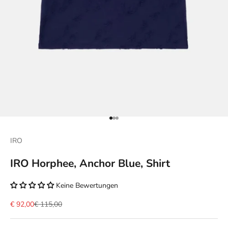
Gehe zu Element 1
Gehe zu Element 2
Gehe zu Element 3
IRO
IRO Horphee, Anchor Blue, Shirt
Keine Bewertungen
Angebot
Regulärer Preis
€ 92,00
€ 115,00