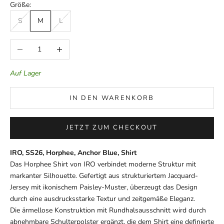
Größe:
S
M
L
Anzahl verringern
Anzahl erhöhen
Auf Lager
IN DEN WARENKORB
JETZT ZUM CHECKOUT
IRO, SS26, Horphee, Anchor Blue, Shirt
Das Horphee Shirt von IRO verbindet moderne Struktur mit
markanter Silhouette. Gefertigt aus strukturiertem Jacquard-
Jersey mit ikonischem Paisley-Muster, überzeugt das Design
durch eine ausdrucksstarke Textur und zeitgemäße Eleganz.
Die ärmellose Konstruktion mit Rundhalsausschnitt wird durch
abnehmbare Schulterpolster ergänzt, die dem Shirt eine definierte