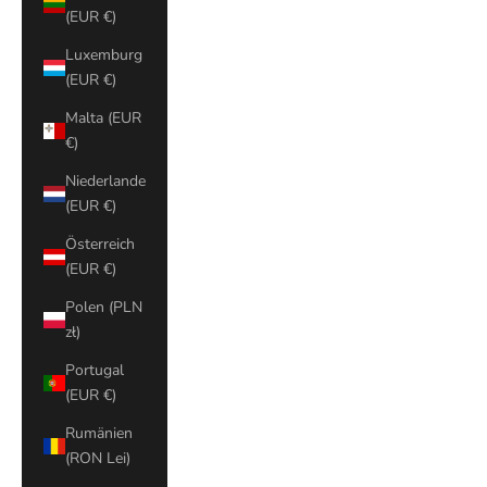
(EUR €)
Luxemburg
(EUR €)
Malta (EUR
€)
Niederlande
(EUR €)
Österreich
(EUR €)
Polen (PLN
zł)
Portugal
(EUR €)
Rumänien
(RON Lei)