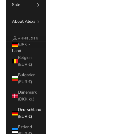
Sale
About Alexa
ANMELDEN
EUR €
Land
Belgien
(EUR €)
Bulgarien
(EUR €)
Dänemark
(DKK kr.)
Deutschland
(EUR €)
Estland
(EUR €)