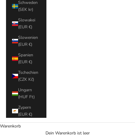
Schweden
(SEK kr)
Slowakei
(EUR €)
Slowenien
(EUR €)
Spanien
(EUR €)
Tschechien
(CZK Kč)
Ungarn
(HUF Ft)
Zypern
(EUR €)
Warenkorb
Dein Warenkorb ist leer