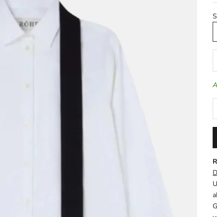
S
A
A
R
D
U
a
G