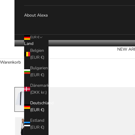
About Alexa
EUR €
Land
NEW AR
Belgien
(EUR €)
Warenkorb
Bulgarien
(EUR €)
Dänemark
(DKK kr.)
Deutschland
(EUR €)
Estland
(EUR €)