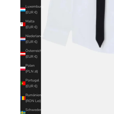
Luxemburg
(EUR €)
Malta
(EUR €)
Niederlande
(EUR €)
Österreich
(EUR €)
Polen
(PLN zł)
Portugal
(EUR €)
Rumänien
(RON Lei)
Schweden