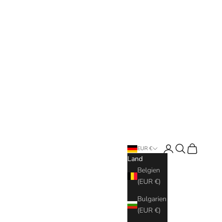
Anmelden
Suchen
Warenkorb
EUR €
Land
Belgien
(EUR €)
Bulgarien
(EUR €)