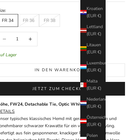
Kroatien
ize:
(EUR €)
FR 34
FR 36
FR 38
Lettland
(EUR €)
nzahl verringern
Anzahl erhöhen
Litauen
(EUR €)
uf Lager
Luxemburg
IN DEN WARENKORB
(EUR €)
Malta
(EUR €)
JETZT ZUM CHECKOUT
Niederlande
óhe, FW24, Detachable Tie, Optic White, Bluse
(EUR €)
ETAILS
Österreich
nser typisches klassisches Hemd mit gerader Passform und
(EUR €)
bnehmbarer schwarzer Krawatte für ein vielseitiges Styling.
efertigt aus fein gesponnener, knackiger Popeline-Baumwolle
Polen