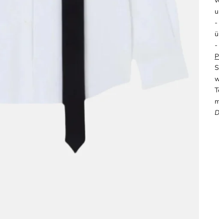
v
u
-
ü
-
P
S
w
T
m
D