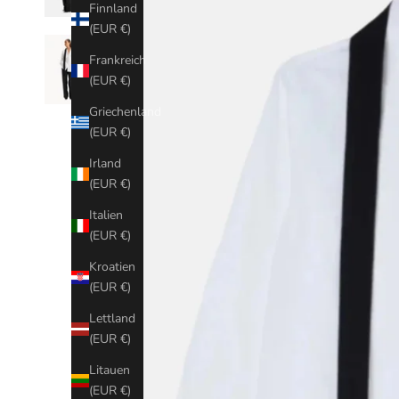
Finnland
(EUR €)
Frankreich
(EUR €)
Griechenland
(EUR €)
Irland
(EUR €)
Italien
(EUR €)
Kroatien
(EUR €)
Lettland
(EUR €)
Litauen
(EUR €)