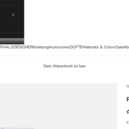
RIVALS
DESIGNER
Kleidung
Accessoires
DÜFTE
Materials & Colors
Sale
Ab
Dein Warenkorb ist leer
R
A
€