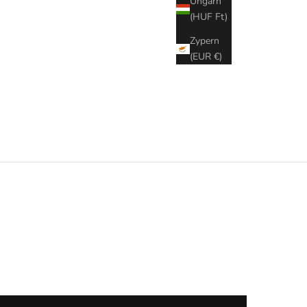
Ungarn
(HUF Ft)
Zypern
(EUR €)