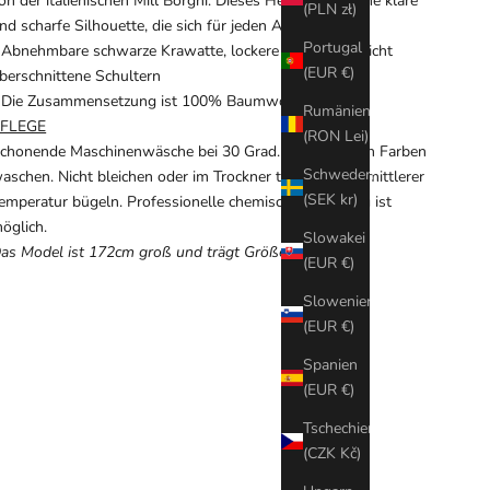
on der italienischen Mill Borghi. Dieses Hemd bietet eine klare
(PLN zł)
nd scharfe Silhouette, die sich für jeden Anlass eignet.
Portugal
 Abnehmbare schwarze Krawatte, lockere Passform, leicht
(EUR €)
berschnittene Schultern
 Die Zusammensetzung ist 100% Baumwolle
Rumänien
FLEGE
(RON Lei)
chonende Maschinenwäsche bei 30 Grad. Mit ähnlichen Farben
Schweden
aschen. Nicht bleichen oder im Trockner trocknen, bei mittlerer
(SEK kr)
emperatur bügeln. Professionelle chemische Reinigung ist
öglich.
Slowakei
as Model ist 172cm groß und trägt Größe 36
(EUR €)
Slowenien
(EUR €)
Spanien
(EUR €)
Tschechien
(CZK Kč)