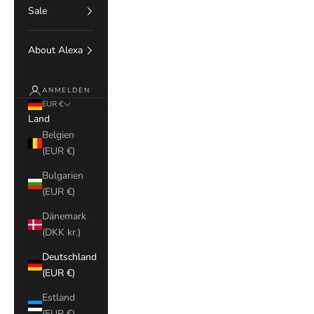
Sale
About Alexa
ANMELDEN
EUR €
Land
Belgien
(EUR €)
Bulgarien
(EUR €)
Dänemark
(DKK kr.)
Deutschland
(EUR €)
Estland
(EUR €)