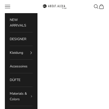
Zum Inhalt springen
Menü
Suchen
Waren
ABOUT.ALEXA
NEW
ARRIVALS
DESIGNER
Kleidung
Accessoires
DÜFTE
Materials &
Colors