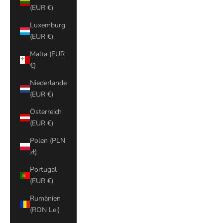
(EUR €)
Luxemburg
(EUR €)
Malta (EUR
€)
Niederlande
(EUR €)
Österreich
(EUR €)
Polen (PLN
zł)
Portugal
(EUR €)
Rumänien
(RON Lei)