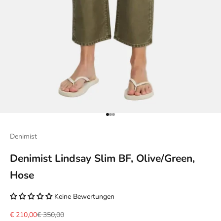
Gehe zu Element 1
Gehe zu Element 2
Gehe zu Element 3
Denimist
Denimist Lindsay Slim BF, Olive/Green,
Hose
Keine Bewertungen
Angebot
Regulärer Preis
€ 210,00
€ 350,00