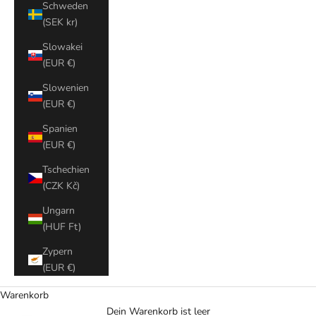
Schweden
(SEK kr)
Slowakei
(EUR €)
Slowenien
(EUR €)
Spanien
(EUR €)
Tschechien
(CZK Kč)
Ungarn
(HUF Ft)
Zypern
(EUR €)
Warenkorb
Dein Warenkorb ist leer