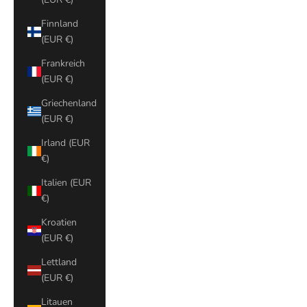
Finnland
(EUR €)
Frankreich
(EUR €)
Griechenland
(EUR €)
Irland (EUR
€)
Italien (EUR
€)
Kroatien
(EUR €)
Lettland
(EUR €)
Litauen