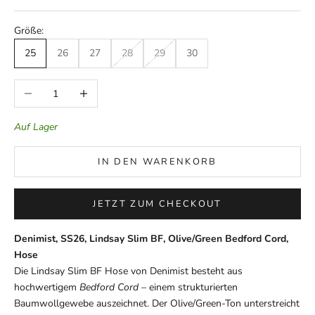
Größe:
25
26
27
28
29
30
Anzahl verringern
Anzahl erhöhen
Auf Lager
IN DEN WARENKORB
JETZT ZUM CHECKOUT
Denimist, SS26, Lindsay Slim BF, Olive/Green Bedford Cord,
Hose
Die Lindsay Slim BF Hose von Denimist besteht aus
hochwertigem
Bedford Cord
– einem strukturierten
Baumwollgewebe auszeichnet. Der Olive/Green-Ton unterstreicht