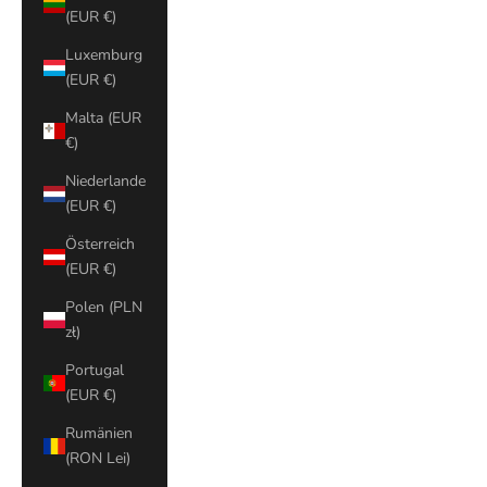
(EUR €)
Luxemburg
(EUR €)
Malta (EUR
€)
Niederlande
(EUR €)
Österreich
(EUR €)
Polen (PLN
zł)
Portugal
(EUR €)
Rumänien
(RON Lei)