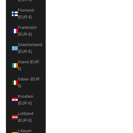
Finnland
(EUR €)
Frankreich
(EUR €)
Griechenland
(EUR €)
Irland (EUR
€)
Italien (EUR
€)
Kroatien
(EUR €)
Lettland
(EUR €)
Litauen