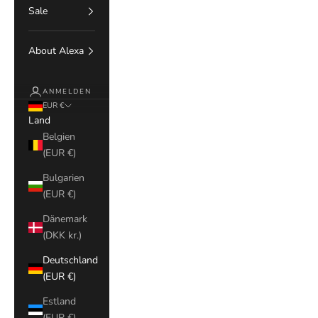
Sale
About Alexa
ANMELDEN
EUR €
Land
Belgien
(EUR €)
Bulgarien
(EUR €)
Dänemark
(DKK kr.)
Deutschland
(EUR €)
Estland
(EUR €)