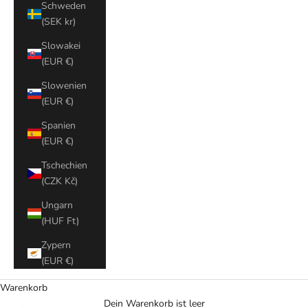
Schweden
(SEK kr)
Slowakei
(EUR €)
Slowenien
(EUR €)
Spanien
(EUR €)
Tschechien
(CZK Kč)
Ungarn
(HUF Ft)
Zypern
(EUR €)
Warenkorb
Dein Warenkorb ist leer