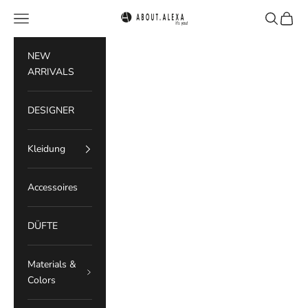
Zum Inhalt springen
Menü
Suchen
Waren
ABOUT.ALEXA
NEW
ARRIVALS
DESIGNER
Kleidung
Accessoires
DÜFTE
Materials &
Colors