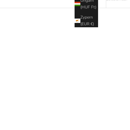
Ungarn
(HUF Ft)
Zypern
(EUR €)
SPARE € 329,00