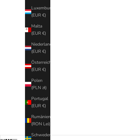
Mehr Infos
Luxemburg
(EUR €)
Malta
(EUR €)
Niederlande
(EUR €)
Österreich
(EUR €)
Polen
(PLN zł)
Portugal
(EUR €)
Rumänien
(RON Lei)
Schweden