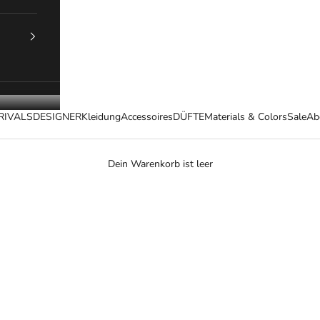
RIVALS
DESIGNER
Kleidung
Accessoires
DÜFTE
Materials & Colors
Sale
Ab
Dein Warenkorb ist leer