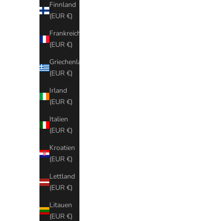
Finnland
(EUR €)
Frankreich
(EUR €)
Griechenland
(EUR €)
Irland
(EUR €)
Italien
(EUR €)
Kroatien
Kallmeyer New York
(EUR €)
Kallmeyer New York
ist ein New Yorker Modehaus, das von der süda
Lettland
Kallmeyer gegründet wurde. Seit ihrer Gründung im Jahr 2012 hat si
(EUR €)
minimalistischen, aber dennoch kraftvollen Designs einen Namen ge
klare Linien mit funktionalen Details und schafft so eine Garderobe
Litauen
Stil als auch Komfort schätzen.
(EUR €)