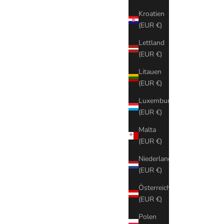
Kroatien
(EUR €)
Lettland
(EUR €)
Litauen
(EUR €)
Luxemburg
(EUR €)
Malta
(EUR €)
Niederlande
(EUR €)
Österreich
(EUR €)
Polen