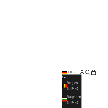
Anmelden
Suchen
Warenkorb
EUR €
Land
Belgien
(EUR €)
Bulgarien
(EUR €)