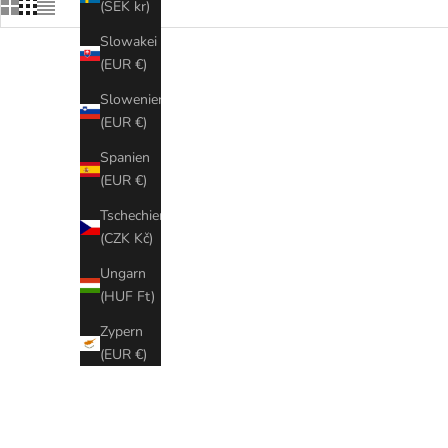
(SEK kr)
Slowakei
(EUR €)
SPARE € 330,00
SPARE € 2
Slowenien
(EUR €)
Spanien
(EUR €)
Tschechien
(CZK Kč)
Ungarn
(HUF Ft)
Zypern
(EUR €)