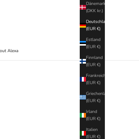
Dänemark
(DKK kr.)
Deutschland
(EUR €)
Estland
(EUR €)
out Alexa
Finnland
(EUR €)
Frankreich
(EUR €)
Griechenland
(EUR €)
Irland
(EUR €)
Italien
(EUR €)