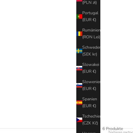
(PLN zł)
Portugal
(EUR €)
Rumänien
(RON Lei)
Schweden
(SEK kr)
Slowakei
(EUR €)
Slowenien
(EUR €)
Spanien
(EUR €)
Tschechien
(CZK Kč)
6 Produkte
Sortieren nach