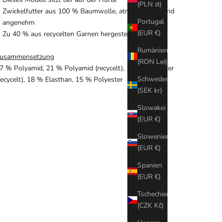
(PLN zł)
Zwickelfutter aus 100 % Baumwolle, atmungsaktiv und
Portugal
angenehm
(EUR €)
Zu 40 % aus recycelten Garnen hergestellt
Rumänien
usammensetzung
(RON Lei)
7 % Polyamid, 21 % Polyamid (recycelt), 19 % Polyester
Schweden
recycelt), 18 % Elasthan, 15 % Polyester
(SEK kr)
Slowakei
(EUR €)
Slowenien
(EUR €)
Spanien
(EUR €)
Tschechien
(CZK Kč)