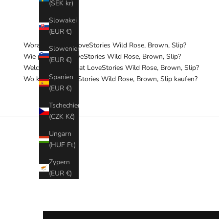
(SEK kr)
Slowakei
(EUR €)
Woraus besteht LoveStories Wild Rose, Brown, Slip?
Slowenien
Wie pflege ich LoveStories Wild Rose, Brown, Slip?
(EUR €)
Welchen Schnitt hat LoveStories Wild Rose, Brown, Slip?
Spanien
Wo kann ich LoveStories Wild Rose, Brown, Slip kaufen?
(EUR €)
Tschechien
(CZK Kč)
Ungarn
(HUF Ft)
Zypern
(EUR €)