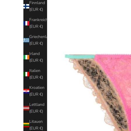
Finnland
(EUR €)
Frankreich
(EUR €)
Griechenland
(EUR €)
Irland
(EUR €)
Italien
(EUR €)
Kroatien
(EUR €)
Lettland
(EUR €)
Litauen
(EUR €)