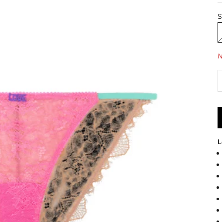
S
N
L