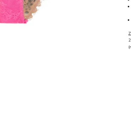
Z
2
(