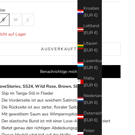
Kroatien
ize:
(EUR €)
S
M
L
Lettland
(EUR €)
icht auf Lager
Litauen
AUSVERKAUFT
(EUR €)
Luxemburg
(EUR €)
Benachrichtige mich.
Malta
(EUR €)
oveStories, SS24, Wild Rose, Brown, Slip
Slip im Tanga-Stil in Flieder
Niederlande
Die Vorderseite ist aus weichem Satinstoff gefertigt
(EUR €)
Die Rückseite ist aus zarter, floraler Spitze gefertigt
Österreich
Mit gewelltem Saum aus Wimpernspitze verziert
(EUR €)
Der elastische Bund ist mit einer Love-Applikation verziert
Bietet genau den richtigen Abdeckungsgrad
Polen
Dieses Modell sitzt tief auf der Hüfte