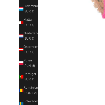
Luxemburg
(EUR €)
Malta
(EUR €)
Niederlande
(EUR €)
Österreich
(EUR €)
Polen
(PLN zł)
Portugal
(EUR €)
Rumänien
(RON Lei)
Schweden