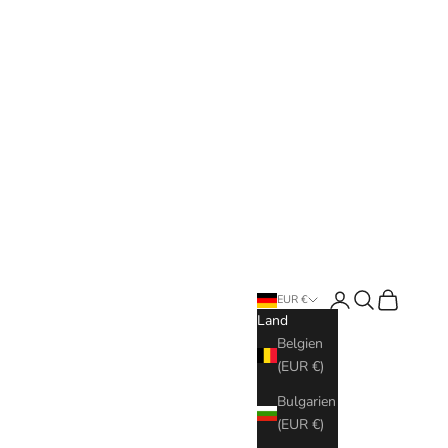
Anmelden
Suchen
Warenkorb
EUR €
Land
Belgien
(EUR €)
Bulgarien
(EUR €)