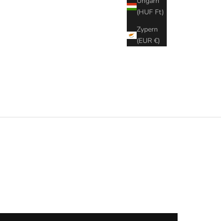
Ungarn
(HUF Ft)
Zypern
(EUR €)