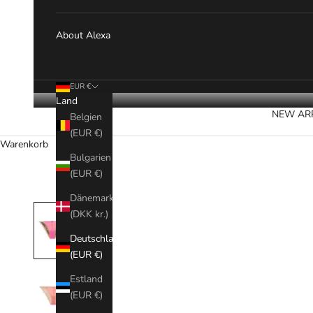
About Alexa
EUR €
Land
NEW AR
Belgien
(EUR €)
Warenkorb
Bulgarien
(EUR €)
Dänemark
(DKK kr.)
Deutschland
(EUR €)
Estland
(EUR €)