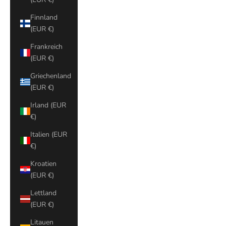
Finnland
(EUR €)
Frankreich
(EUR €)
Griechenland
(EUR €)
Irland (EUR
€)
Italien (EUR
€)
Kroatien
(EUR €)
Lettland
(EUR €)
Litauen