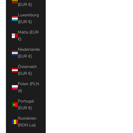
(EUR €)
Luxemburg
(EUR €)
Malta (EUR
€)
Niederlande
(EUR €)
Österreich
(EUR €)
Polen (PLN
zł)
Portugal
(EUR €)
Rumänien
(RON Lei)