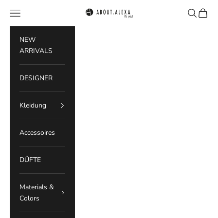
Zum Inhalt springen
Menü
Suchen
Waren
ABOUT.ALEXA
NEW
ARRIVALS
DESIGNER
Kleidung
Accessoires
DÜFTE
Materials &
Colors