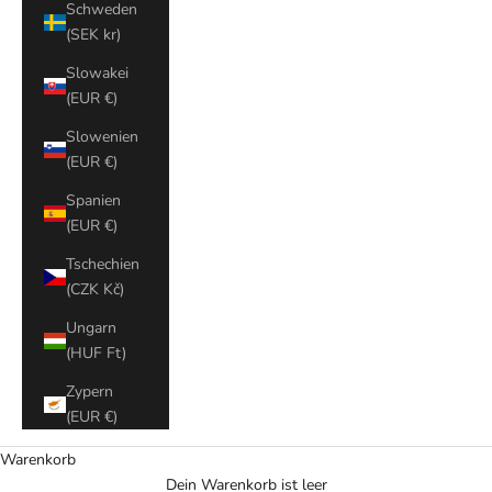
Schweden
(SEK kr)
Slowakei
(EUR €)
Slowenien
(EUR €)
Spanien
(EUR €)
Tschechien
(CZK Kč)
Ungarn
(HUF Ft)
Zypern
(EUR €)
Warenkorb
Dein Warenkorb ist leer