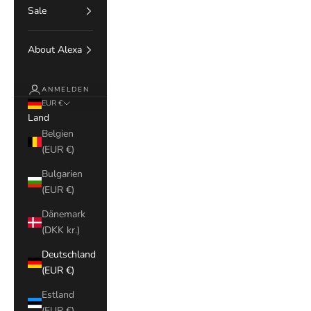
Sale
About Alexa
ANMELDEN
EUR €
Land
Belgien
(EUR €)
Bulgarien
(EUR €)
Dänemark
(DKK kr.)
Deutschland
(EUR €)
Estland
(EUR €)