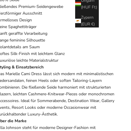
Ungarn
ließendes Premium-Seidengewebe
(HUF Ft)
erzförmiger Ausschnitt
Zypern
rmelloses Design
(EUR €)
eine Spaghettiträger
anft geraffte Verarbeitung
ange feminine Silhouette
olantdetails am Saum
oftes Silk-Finish mit leichtem Glanz
uxuriöse leichte Materialstruktur
tyling & Einsatzbereich
as Marielle Cami Dress lässt sich modern mit minimalistischen
edersandalen, feinen Heels oder soften Tailoring-Layern
ombinieren. Die fließende Seide harmoniert mit strukturierten
lazern, leichten Cashmere-Knitwear-Pieces oder monochromen
ccessoires. Ideal für Sommerabende, Destination Wear, Gallery
vents, Resort Looks oder moderne Occasionwear mit
urückhaltender Luxury-Ästhetik.
ber die Marke
lla Johnson
steht für moderne Designer-Fashion mit