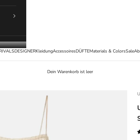
RIVALS
DESIGNER
Kleidung
Accessoires
DÜFTE
Materials & Colors
Sale
Ab
Dein Warenkorb ist leer
U