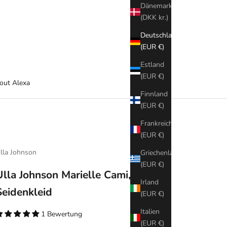
Dänemark
(DKK kr.)
Deutschland
(EUR €)
Estland
(EUR €)
out Alexa
Finnland
(EUR €)
Frankreich
(EUR €)
lla Johnson
Griechenland
(EUR €)
Ulla Johnson Marielle Cami, Ivory,
Irland
Seidenkleid
(EUR €)
Italien
1 Bewertung
(EUR €)