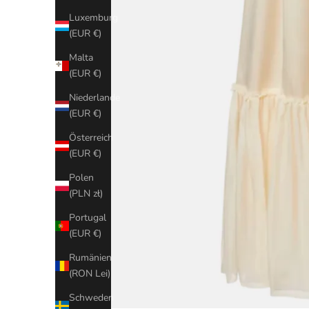
Luxemburg
(EUR €)
Malta
(EUR €)
Niederlande
(EUR €)
Österreich
(EUR €)
Polen
(PLN zł)
Portugal
(EUR €)
Rumänien
(RON Lei)
Schweden