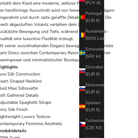
(PLN zł)
erleiht dem Kleid eine moderne, zeitlose Präsenz.
er herzförmige Ausschnitt wird von feinen Spaghettiträgern
Portugal
ingerahmt und durch zarte geraffte Details akzentuiert. Die
(EUR €)
eich abgestuften Volants verleihen dem langen Kleid
Rumänien
usätzliche Bewegung und Tiefe, während die leichte Silk-
(RON Lei)
ualität eine luxuriöse Fluidität erzeugt.
it seiner zurückhaltenden Eleganz bewegt sich das Marielle
Schweden
ami Dress zwischen Contemporary Resortwear, moderner
(SEK kr)
veningwear und minimalistischer Boutique-Fashion.
ighlights
Slowakei
ure Silk Construction
(EUR €)
eart-Shaped Neckline
Slowenien
luid Maxi Silhouette
(EUR €)
oft Gathered Details
djustable Spaghetti Straps
Spanien
vory Silk Finish
(EUR €)
ightweight Luxury Texture
Tschechien
ontemporary Feminine Aesthetic
(CZK Kč)
roduktdetails
00% Seide