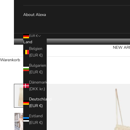
About Alexa
EUR €
Land
NEW AR
Belgien
(EUR €)
Warenkorb
Bulgarien
(EUR €)
Dänemark
(DKK kr.)
Deutschland
(EUR €)
Estland
(EUR €)