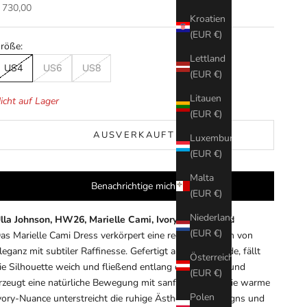
ngebot
 730,00
Kroatien
(EUR €)
röße:
Lettland
US4
US6
US8
(EUR €)
Litauen
icht auf Lager
(EUR €)
AUSVERKAUFT
Luxemburg
(EUR €)
Malta
Benachrichtige mich.
(EUR €)
Niederlande
lla Johnson, HW26, Marielle Cami, Ivory, Seidenkleid
(EUR €)
as Marielle Cami Dress verkörpert eine reduzierte Form von
leganz mit subtiler Raffinesse. Gefertigt aus reiner Seide, fällt
Österreich
ie Silhouette weich und fließend entlang des Körpers und
(EUR €)
rzeugt eine natürliche Bewegung mit sanftem Glanz. Die warme
Polen
vory-Nuance unterstreicht die ruhige Ästhetik des Designs und