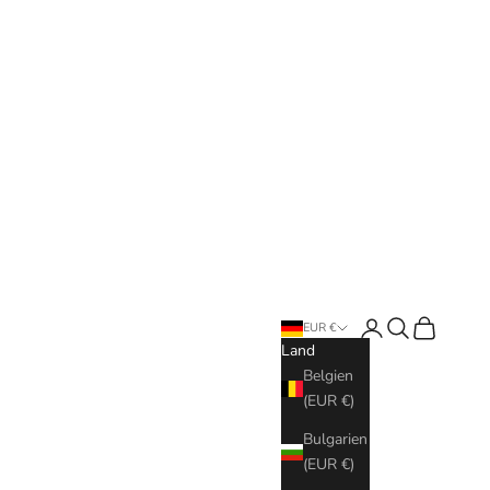
Anmelden
Suchen
Warenkorb
EUR €
Land
Belgien
(EUR €)
Bulgarien
(EUR €)