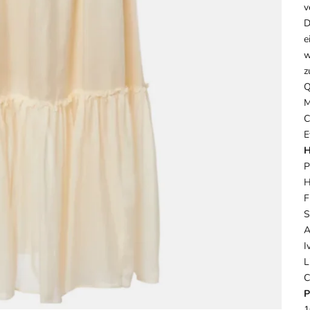
v
D
e
w
z
Q
M
C
E
H
P
H
F
S
A
I
L
C
P
1