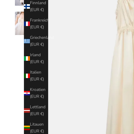
Finnland
(EUR €)
Frankreich
(EUR €)
Griechenland
(EUR €)
Irland
(EUR €)
Italien
(EUR €)
Kroatien
(EUR €)
Lettland
(EUR €)
Litauen
(EUR €)