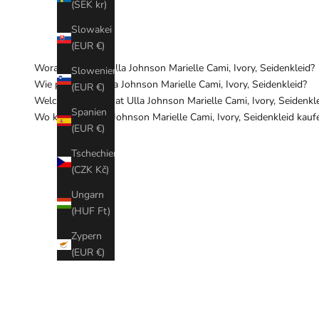
(SEK kr)
Slowakei
(EUR €)
Woraus besteht Ulla Johnson Marielle Cami, Ivory, Seidenkleid?
Slowenien
Wie pflege ich Ulla Johnson Marielle Cami, Ivory, Seidenkleid?
(EUR €)
Welchen Schnitt hat Ulla Johnson Marielle Cami, Ivory, Seidenkl
Spanien
Wo kann ich Ulla Johnson Marielle Cami, Ivory, Seidenkleid kauf
(EUR €)
Tschechien
(CZK Kč)
Ungarn
(HUF Ft)
Zypern
(EUR €)