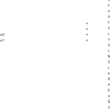
F
H
Ä
F
S
L
eid?
V
en?
S
L
S
D
L
k
B
A
E
z
Ü
U