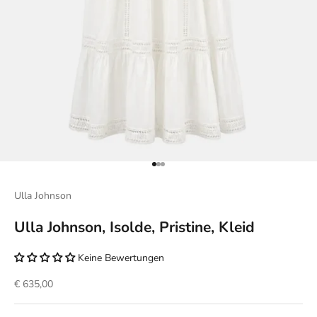
Gehe zu Element 1
Gehe zu Element 2
Gehe zu Element 3
Ulla Johnson
Ulla Johnson, Isolde, Pristine, Kleid
Keine Bewertungen
Angebot
€ 635,00