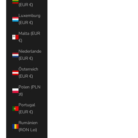
(EUR €)
Luxemburg
(EUR €)
Malta (EUR
€)
Niederlande
(EUR €)
Österreich
(EUR €)
Polen (PLN
zł)
Portugal
(EUR €)
Rumänien
(RON Lei)