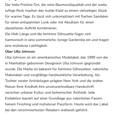
Der helle
Pristine-Ton, die reine
Baumwollqualität und der weite,
luftige
Rock machen das Isolde Kleid
zu einem vielseitigen Stück
für warme
Tage. Es lässt sich
unkompliziert mit flachen Sandalen
für
einen entspannten Look oder mit
Absätzen für einen
elevierteren
Auftritt kombinieren.
Die
Midi-Länge und die feminine
Silhouette fügen sich
harmonisch in
eine sommerliche, tonige Garderobe
ein und tragen
eine mühelose
Leichtigkeit.
Über Ulla Johnson
Ulla Johnson ist ein amerikanisches Modelabel, das 1999 von der
in Manhattan geborenen Designerin Ulla Johnson gegründet
wurde. Die Marke ist bekannt für feminine Silhouetten, natürliche
Materialien und sorgfältige handwerkliche Verarbeitung. Als
Tochter zweier Archäologen prägten New York und die weiten
Reisen ihrer Kindheit ihre unverwechselbare Handschrift
zwischen urbaner Kultur und bohemischer Ästhetik. Jede
Kollektion basiert auf einer Grundlage aus natürlichen Fasern,
feinem Finishing und müheloser Passform. Heute wird das Label
bei den renommiertesten Retailern weltweit geführt.