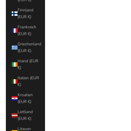
Finnland
(EUR €)
Frankreich
(EUR €)
Griechenland
(EUR €)
Irland (EUR
€)
Italien (EUR
€)
Kroatien
(EUR €)
Lettland
(EUR €)
Litauen