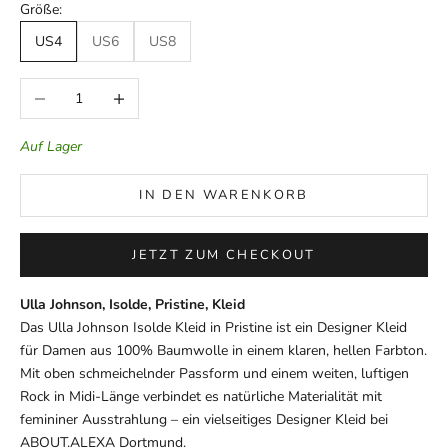
Größe:
US4
US6
US8
Anzahl verringern
Anzahl erhöhen
Auf Lager
IN DEN WARENKORB
JETZT ZUM CHECKOUT
Ulla Johnson, Isolde, Pristine, Kleid
Das Ulla Johnson Isolde
Kleid in Pristine ist
ein Designer Kleid
für Damen aus 100%
Baumwolle in einem
klaren, hellen Farbton.
Mit oben
schmeichelnder Passform und
einem weiten, luftigen
Rock in Midi-Länge
verbindet es natürliche Materialität
mit
femininer Ausstrahlung – ein
vielseitiges Designer Kleid bei
ABOUT.ALEXA Dortmund.