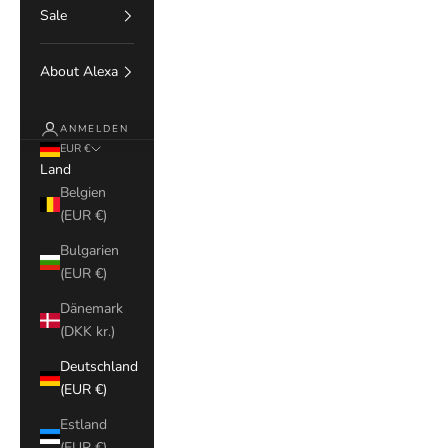
Sale
About Alexa
ANMELDEN
EUR €
Land
Belgien
(EUR €)
Bulgarien
(EUR €)
Dänemark
(DKK kr.)
Deutschland
(EUR €)
Estland
(EUR €)