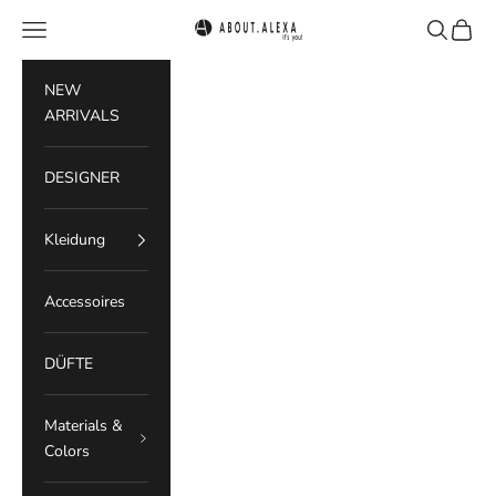
Zum Inhalt springen
Menü
Suchen
Waren
ABOUT.ALEXA
NEW
ARRIVALS
DESIGNER
Kleidung
Accessoires
DÜFTE
Materials &
Colors