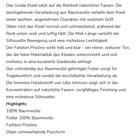
Das
Isolde Kleid setzt auf die
Reinheit natürlicher Fasern.
Die
durchgehende
Verarbeitung aus Baumwolle verleiht dem
Kleid
einen leichten,
angenehmen Charakter mit
weichem Griff.
Oben sitzt das
Kleid normal und
schmeichelnd, während der
Rock
unten weit und luftig
fällt. Die
Midi-Länge verleiht
der
Silhouette Bewegung
und eine mühelose
Leichtigkeit.
Der Farbton Pristine
wirkt hell und klar – ein
reiner, zeitloser Ton,
der
die feine Materialität
des Kleides
unterstreicht und sich
mühelos in
eine kuratierte Garderobe
einfügt.
Das vollständig aus
Baumwolle gefertigte Futter
sorgt für
Tragekomfort
und rundet die durchdachte
Verarbeitung ab.
Die feminine
Handschrift von Ulla Johnson
zeigt sich in der
Konzentration auf natürliche Fasern,
sorgfältiges Finishing und
eine
mühelose Silhouette.
Highlights
100% Baumwolle
Futter
100% Baumwolle
Farbton
Pristine
Oben schmeichelnde
Passform