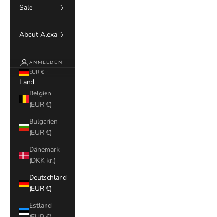
Sale
About Alexa
ANMELDEN
EUR €
Land
Belgien
(EUR €)
Bulgarien
(EUR €)
Dänemark
(DKK kr.)
Deutschland
(EUR €)
Estland
(EUR €)