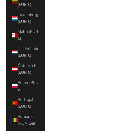
(EUR €)
Luxemburg
(EUR €)
Malta (EUR
€)
Niederlande
(EUR €)
Österreich
(EUR €)
Polen (PLN
zł)
Portugal
(EUR €)
Rumänien
(RON Lei)