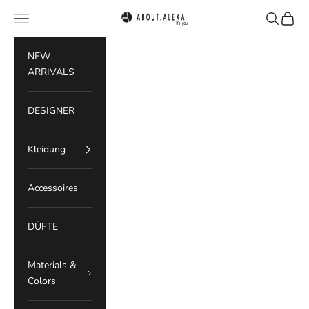
Zum Inhalt springen
Menü
Suchen
Waren
ABOUT.ALEXA
NEW
ARRIVALS
DESIGNER
Kleidung
Accessoires
DÜFTE
Materials &
Colors