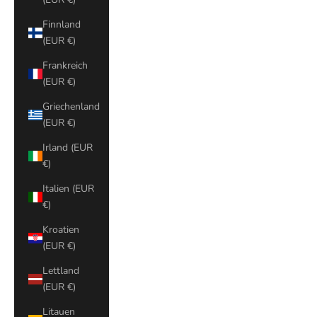
Finnland
(EUR €)
Frankreich
(EUR €)
Griechenland
(EUR €)
Irland (EUR
€)
Italien (EUR
€)
Kroatien
(EUR €)
Lettland
(EUR €)
Litauen