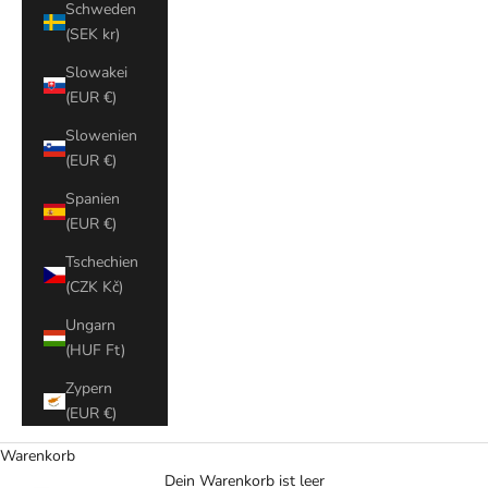
Schweden
(SEK kr)
Slowakei
(EUR €)
Slowenien
(EUR €)
Spanien
(EUR €)
Tschechien
(CZK Kč)
Ungarn
(HUF Ft)
Zypern
(EUR €)
Warenkorb
Dein Warenkorb ist leer