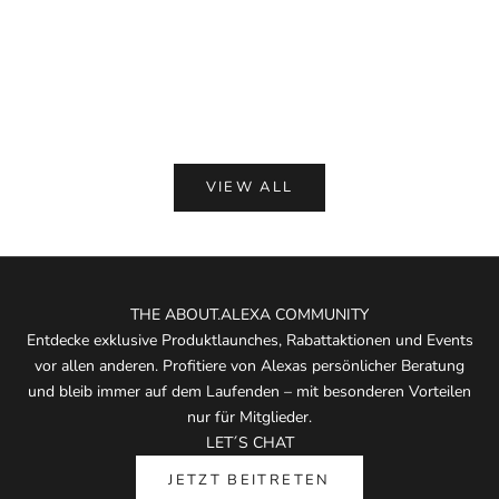
PNTS 00_Made By Michi, Hellblau, Denim
Liis BO, Eau
Angebot
Angeb
€ 229,00
€ 175
(5.0)
VIEW ALL
THE ABOUT.ALEXA COMMUNITY
Entdecke exklusive Produktlaunches, Rabattaktionen und Events
vor allen anderen. Profitiere von Alexas persönlicher Beratung
und bleib immer auf dem Laufenden – mit besonderen Vorteilen
nur für Mitglieder.
LET´S CHAT
JETZT BEITRETEN