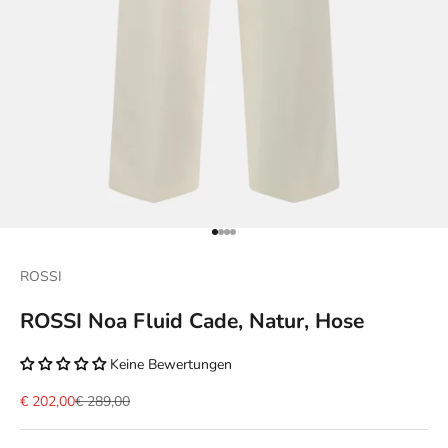
Gehe zu Element 1
Gehe zu Element 2
Gehe zu Element 3
Gehe zu Element 4
ROSSI
ROSSI Noa Fluid Cade, Natur, Hose
Keine Bewertungen
Angebot
Regulärer Preis
€ 202,00
€ 289,00