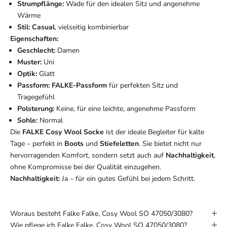
Strumpflänge:
Wade für den idealen Sitz und angenehme
Wärme
Stil:
Casual
, vielseitig kombinierbar
Eigenschaften:
Geschlecht:
Damen
Muster:
Uni
Optik:
Glatt
Passform:
FALKE-Passform
für perfekten Sitz und
Tragegefühl
Polsterung:
Keine, für eine leichte, angenehme Passform
Sohle:
Normal
Die
FALKE Cosy Wool Socke
ist der ideale Begleiter für kalte
Tage – perfekt in
Boots
und
Stiefeletten
. Sie bietet nicht nur
hervorragenden Komfort, sondern setzt auch auf
Nachhaltigkeit
,
ohne Kompromisse bei der Qualität einzugehen.
Nachhaltigkeit:
Ja – für ein gutes Gefühl bei jedem Schritt.
Woraus besteht Falke Falke, Cosy Wool SO 47050/3080?
Wie pflege ich Falke Falke, Cosy Wool SO 47050/3080?