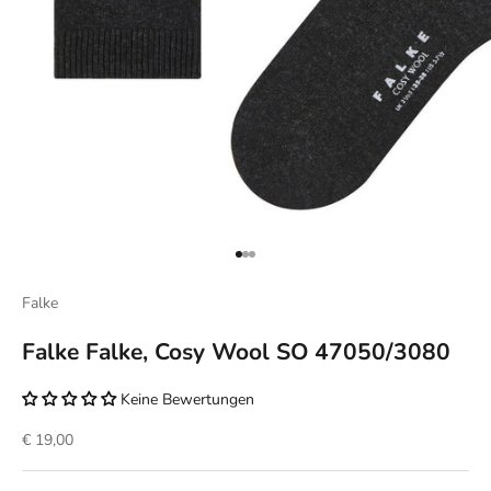
Gehe zu Element 1
Gehe zu Element 2
Gehe zu Element 3
Falke
Falke Falke, Cosy Wool SO 47050/3080
Keine Bewertungen
Angebot
€ 19,00