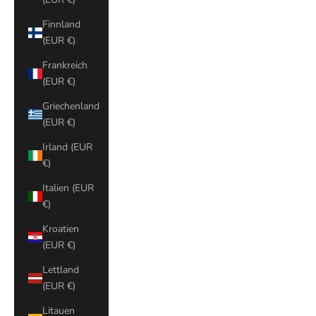
Finnland
(EUR €)
Frankreich
(EUR €)
Griechenland
(EUR €)
Irland (EUR
€)
Italien (EUR
€)
Kroatien
(EUR €)
Lettland
(EUR €)
Litauen