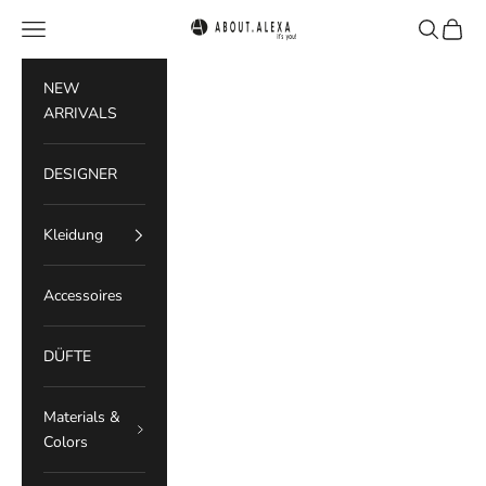
Zum Inhalt springen
Menü
Suchen
Waren
ABOUT.ALEXA
NEW
ARRIVALS
DESIGNER
Kleidung
Accessoires
DÜFTE
Materials &
Colors