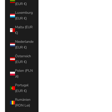
(EUR €)
Luxemburg
(EUR €)
Malta (EUR
€)
Niederlande
(EUR €)
Österreich
(EUR €)
Polen (PLN
zł)
Portugal
(EUR €)
Rumänien
(RON Lei)