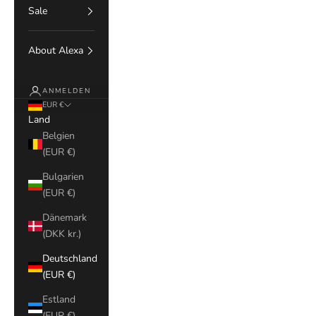
Sale
About Alexa
ANMELDEN
EUR €
Land
Belgien
(EUR €)
Bulgarien
(EUR €)
Dänemark
(DKK kr.)
Deutschland
(EUR €)
Estland
(EUR €)