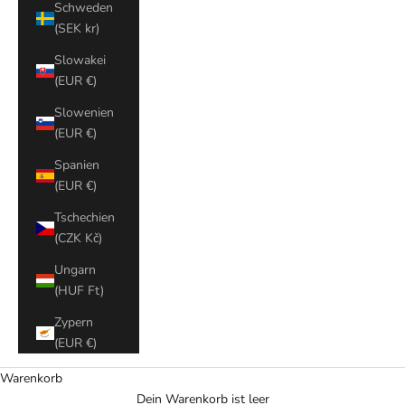
Schweden
(SEK kr)
Slowakei
(EUR €)
Slowenien
(EUR €)
Spanien
(EUR €)
Tschechien
(CZK Kč)
Ungarn
(HUF Ft)
Zypern
(EUR €)
Warenkorb
Dein Warenkorb ist leer