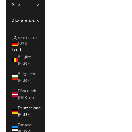
Sale
About Alexa
ANMELDEN
EUR €
Land
Belgien
(EUR €)
Bulgarien
(EUR €)
Dänemark
(DKK kr.)
Deutschland
(EUR €)
Estland
(EUR €)