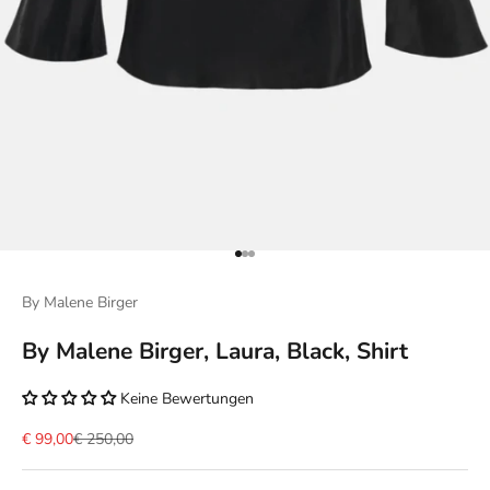
Gehe zu Element 1
Gehe zu Element 2
Gehe zu Element 3
By Malene Birger
By Malene Birger, Laura, Black, Shirt
Keine Bewertungen
Angebot
Regulärer Preis
€ 99,00
€ 250,00