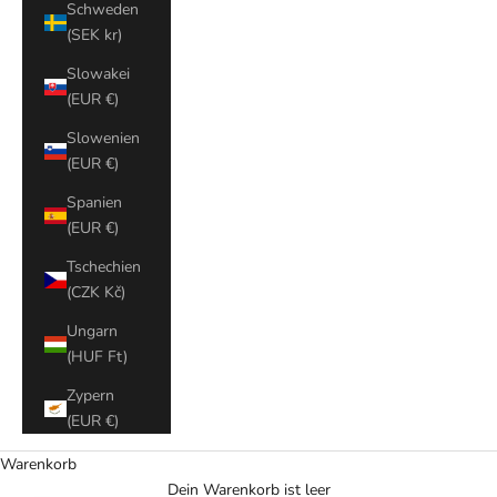
Schweden
(SEK kr)
Slowakei
(EUR €)
Slowenien
(EUR €)
Spanien
(EUR €)
Tschechien
(CZK Kč)
Ungarn
(HUF Ft)
Zypern
(EUR €)
Warenkorb
Dein Warenkorb ist leer