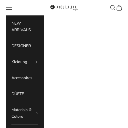
Zum Inhalt springen
Menü
Suchen
Waren
ABOUT.ALEXA
NEW
ARRIVALS
DESIGNER
Kleidung
Accessoires
DÜFTE
Materials &
Colors