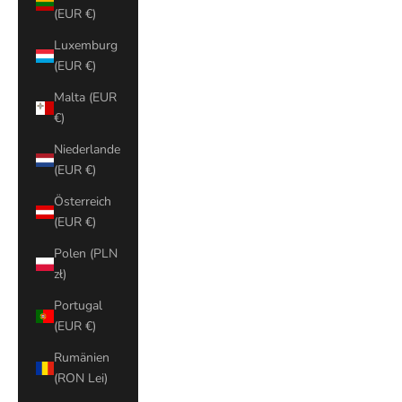
(EUR €)
Luxemburg
(EUR €)
Malta (EUR
€)
Niederlande
(EUR €)
Österreich
(EUR €)
Polen (PLN
zł)
Portugal
(EUR €)
Rumänien
(RON Lei)