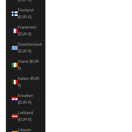
Finnland
(EUR €)
Frankreich
(EUR €)
Griechenland
(EUR €)
Irland (EUR
€)
Italien (EUR
€)
Kroatien
(EUR €)
Lettland
(EUR €)
Litauen