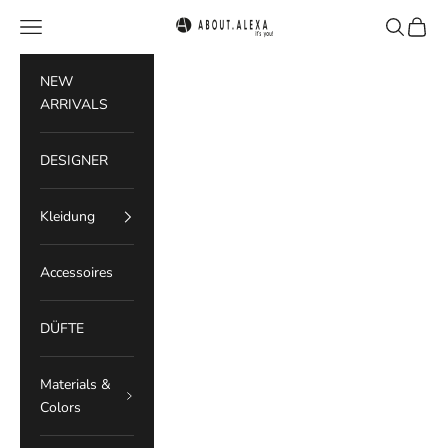
Zum Inhalt springen
Menü
Suchen
Waren
ABOUT.ALEXA
NEW
ARRIVALS
DESIGNER
Kleidung
Accessoires
DÜFTE
Materials &
Colors