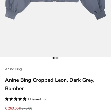
Gehe zu Element 1
Gehe zu Element 2
Gehe zu Element 3
Gehe zu Element 4
Anine Bing
Anine Bing Cropped Leon, Dark Grey,
Bomber
1 Bewertung
Angebot
Regulärer Preis
€ 263,00
€ 375,00