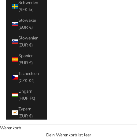
Schweden
(SEK kr)
Slowakei
(EUR €)
Slowenien
(EUR €)
Spanien
(EUR €)
Tschechien
(CZK Kč)
Ungarn
(HUF Ft)
Zypern
(EUR €)
Warenkorb
Dein Warenkorb ist leer