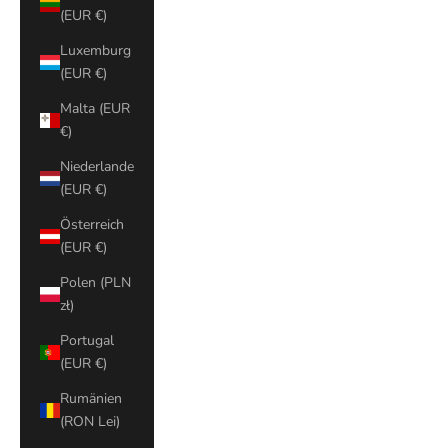
(EUR €)
Luxemburg
(EUR €)
Malta (EUR
€)
Niederlande
(EUR €)
Österreich
(EUR €)
Polen (PLN
zł)
Portugal
(EUR €)
Rumänien
(RON Lei)