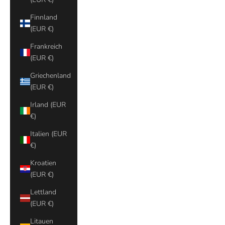
Finnland
(EUR €)
Frankreich
(EUR €)
Griechenland
(EUR €)
Irland (EUR
€)
Italien (EUR
€)
Kroatien
(EUR €)
Lettland
(EUR €)
Litauen