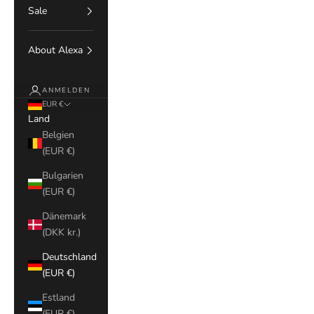
Sale
About Alexa
ANMELDEN
EUR €
Land
Belgien
(EUR €)
Bulgarien
(EUR €)
Dänemark
(DKK kr.)
Deutschland
(EUR €)
Estland
(EUR €)