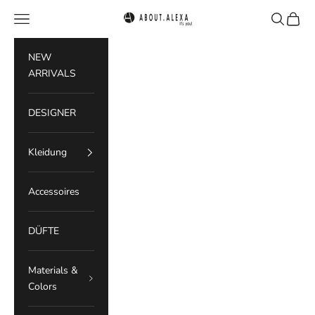
Zum Inhalt springen
Menü
Suchen
Waren
ABOUT.ALEXA
NEW
ARRIVALS
DESIGNER
Kleidung
Accessoires
DÜFTE
Materials &
Colors