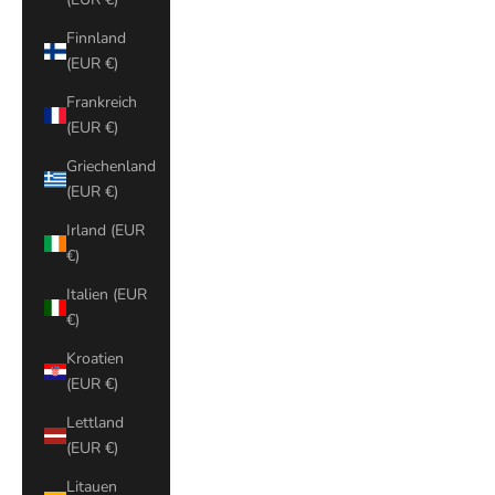
Finnland
(EUR €)
Frankreich
(EUR €)
Griechenland
(EUR €)
Irland (EUR
€)
Italien (EUR
€)
Kroatien
(EUR €)
Lettland
(EUR €)
Litauen