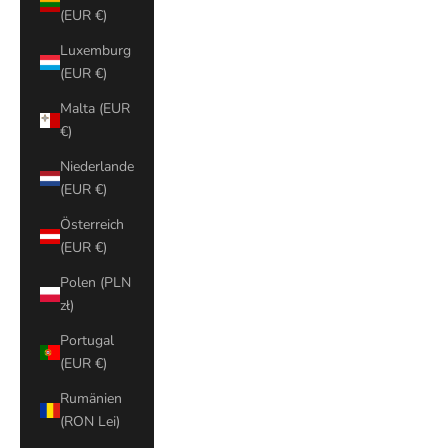
(EUR €)
Luxemburg
(EUR €)
Malta (EUR
€)
Niederlande
(EUR €)
Österreich
(EUR €)
Polen (PLN
zł)
Portugal
(EUR €)
Rumänien
(RON Lei)