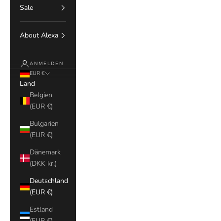
Sale
About Alexa
ANMELDEN
EUR €
Land
Belgien
(EUR €)
Bulgarien
(EUR €)
Dänemark
(DKK kr.)
Deutschland
(EUR €)
Estland
(EUR €)