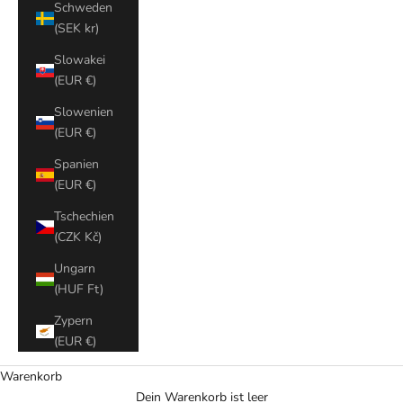
Schweden
(SEK kr)
Slowakei
(EUR €)
Slowenien
(EUR €)
Spanien
(EUR €)
Tschechien
(CZK Kč)
Ungarn
(HUF Ft)
Zypern
(EUR €)
Warenkorb
Dein Warenkorb ist leer